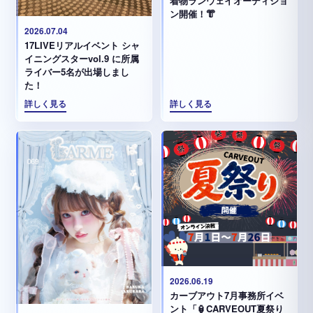
着物ランウェイオーディショ
ン開催！👘
2026.07.04
17LIVEリアルイベント シャ
イニングスターvol.9 に所属
ライバー5名が出場しまし
た！
詳しく見る
詳しく見る
2026.06.19
カーブアウト7月事務所イベ
ント「🏮CARVEOUT夏祭り