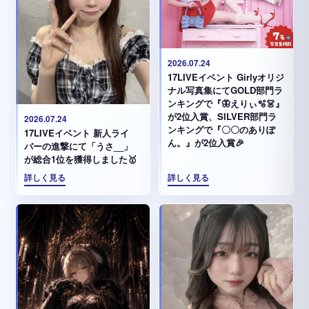
2026.07.24
17LIVEイベント Girlyオリジ
ナル写真集にてGOLD部門ラ
ンキングで『🦋えりぃ🫧👗』
が2位入賞、SILVER部門ラ
2026.07.24
ンキングで『〇〇のありぽ
17LIVEイベント 新人ライ
ん。』が2位入賞🎉
バーの進撃にて「うさ__」
が総合1位を獲得しました🥇
詳しく見る
詳しく見る