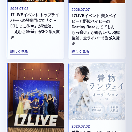
2026.07.08
2026.07.07
17LIVEイベント トップライ
17LIVEイベント 美女ベイ
バーへの登竜門にて『ぐ〜
ビーと野獣ベイビーの
✊🏻‪しょこ🥳💋』が2位🥈、
Destiny Roseにて『もん
『えむち👓😸』が3位🥉入賞
ちっ🐵𓈒𓏸︎︎︎︎』が総合レベル別2
🎉
位🥈、全ライバー3位🥉入賞
🎉
詳しく見る
詳しく見る
2026.07.02