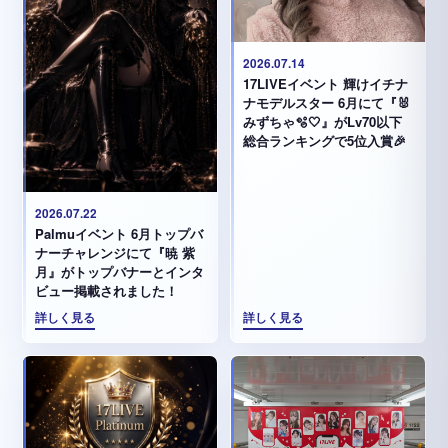
2026.07.14
17LIVEイベント 輝けイチナ
ナモデルスター 6月にて『🐰
みずちゃ️🫧🤍』がLv70以下
総合ランキングで5位入賞🎉
2026.07.22
Palmuイベント 6月トップバ
ナーチャレンジにて『暁 紫
月』がトップバナーとインタ
ビュー掲載されました！
詳しく見る
詳しく見る