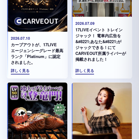
2026.07.09
17LIVEイベント トレイン
ジャック！ 電車内広告を
2026.07.10
&#8221;あなた&#8221;が
カーブアウトが、17LIVE
ジャックできる！にて
エージェンシーグレード最高
CARVEOUT所属ライバーが
ランク「Platinum」に認定
掲載されました！
されました。
詳しく見る
詳しく見る