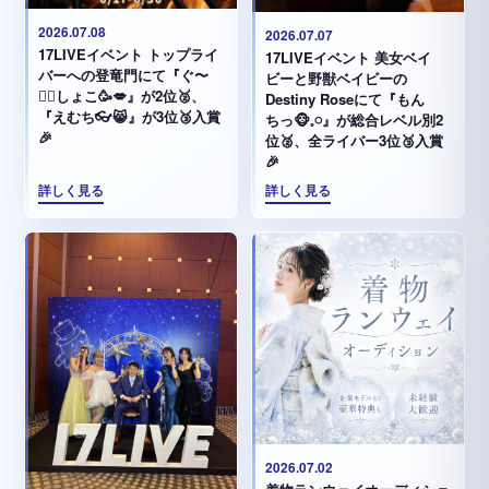
2026.07.08
2026.07.07
17LIVEイベント トップライ
17LIVEイベント 美女ベイ
バーへの登竜門にて『ぐ〜
ビーと野獣ベイビーの
✊🏻‪しょこ🥳💋』が2位🥈、
Destiny Roseにて『もん
『えむち👓😸』が3位🥉入賞
ちっ🐵𓈒𓏸︎︎︎︎』が総合レベル別2
🎉
位🥈、全ライバー3位🥉入賞
🎉
詳しく見る
詳しく見る
2026.07.02