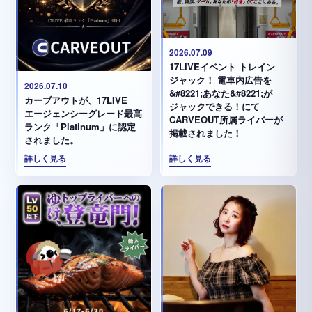
2026.07.09
17LIVEイベント トレイン
ジャック！ 電車内広告を
2026.07.10
&#8221;あなた&#8221;が
カーブアウトが、17LIVE
ジャックできる！にて
エージェンシーグレード最高
CARVEOUT所属ライバーが
ランク「Platinum」に認定
掲載されました！
されました。
詳しく見る
詳しく見る