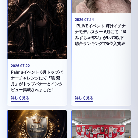
2026.07.14
17LIVEイベント 輝けイチナ
ナモデルスター 6月にて『🐰
みずちゃ️🫧🤍』がLv70以下
総合ランキングで5位入賞🎉
2026.07.22
Palmuイベント 6月トップバ
ナーチャレンジにて『暁 紫
月』がトップバナーとインタ
ビュー掲載されました！
詳しく見る
詳しく見る