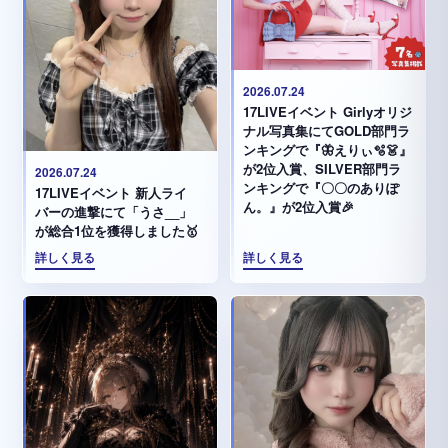
2026.07.24
17LIVEイベント Girlyオリジ
ナル写真集にてGOLD部門ラ
ンキングで『🦋えりぃ🫧👗』
が2位入賞、SILVER部門ラ
2026.07.24
ンキングで『〇〇のありぽ
17LIVEイベント 新人ライ
ん。』が2位入賞🎉
バーの進撃にて「うさ__」
が総合1位を獲得しました🥇
詳しく見る
詳しく見る