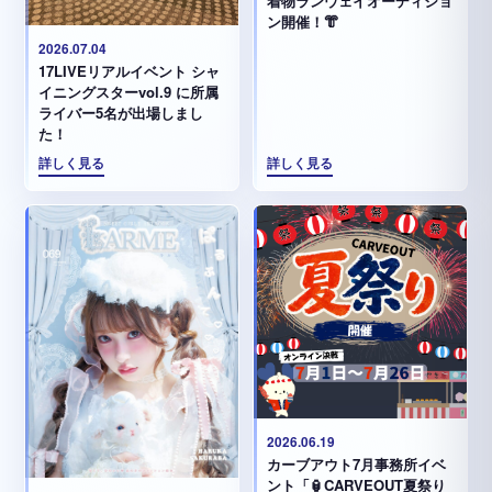
着物ランウェイオーディショ
ン開催！👘
2026.07.04
17LIVEリアルイベント シャ
イニングスターvol.9 に所属
ライバー5名が出場しまし
た！
詳しく見る
詳しく見る
2026.06.19
カーブアウト7月事務所イベ
ント「🏮CARVEOUT夏祭り