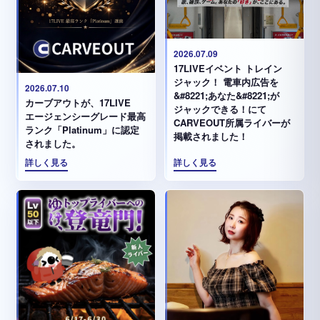
2026.07.09
17LIVEイベント トレイン
ジャック！ 電車内広告を
2026.07.10
&#8221;あなた&#8221;が
カーブアウトが、17LIVE
ジャックできる！にて
エージェンシーグレード最高
CARVEOUT所属ライバーが
ランク「Platinum」に認定
掲載されました！
されました。
詳しく見る
詳しく見る