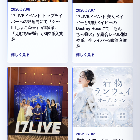
2026.07.08
2026.07.07
17LIVEイベント トップライ
17LIVEイベント 美女ベイ
バーへの登竜門にて『ぐ〜
ビーと野獣ベイビーの
✊🏻‪しょこ🥳💋』が2位🥈、
Destiny Roseにて『もん
『えむち👓😸』が3位🥉入賞
ちっ🐵𓈒𓏸︎︎︎︎』が総合レベル別2
🎉
位🥈、全ライバー3位🥉入賞
🎉
詳しく見る
詳しく見る
2026.07.02