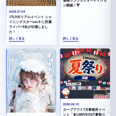
着物ランウェイオーディショ
ン開催！👘
2026.07.04
17LIVEリアルイベント シャ
イニングスターvol.9 に所属
ライバー5名が出場しまし
た！
詳しく見る
詳しく見る
2026.06.19
カーブアウト7月事務所イベ
ント「🏮CARVEOUT夏祭り