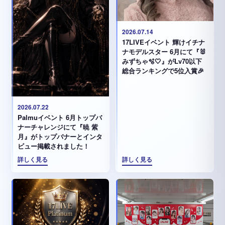
2026.07.14
17LIVEイベント 輝けイチナ
ナモデルスター 6月にて『🐰
みずちゃ️🫧🤍』がLv70以下
総合ランキングで5位入賞🎉
2026.07.22
Palmuイベント 6月トップバ
ナーチャレンジにて『暁 紫
月』がトップバナーとインタ
ビュー掲載されました！
詳しく見る
詳しく見る