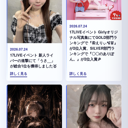
2026.07.24
17LIVEイベント Girlyオリジ
ナル写真集にてGOLD部門ラ
ンキングで『🦋えりぃ🫧👗』
が2位入賞、SILVER部門ラ
2026.07.24
ンキングで『〇〇のありぽ
17LIVEイベント 新人ライ
ん。』が2位入賞🎉
バーの進撃にて「うさ__」
が総合1位を獲得しました🥇
詳しく見る
詳しく見る