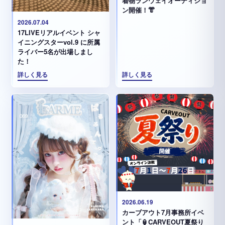
着物ランウェイオーディショ
ン開催！👘
2026.07.04
17LIVEリアルイベント シャ
イニングスターvol.9 に所属
ライバー5名が出場しまし
た！
詳しく見る
詳しく見る
2026.06.19
カーブアウト7月事務所イベ
ント「🏮CARVEOUT夏祭り