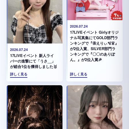
2026.07.24
17LIVEイベント Girlyオリジ
ナル写真集にてGOLD部門ラ
ンキングで『🦋えりぃ🫧👗』
が2位入賞、SILVER部門ラ
2026.07.24
ンキングで『〇〇のありぽ
17LIVEイベント 新人ライ
ん。』が2位入賞🎉
バーの進撃にて「うさ__」
が総合1位を獲得しました🥇
詳しく見る
詳しく見る