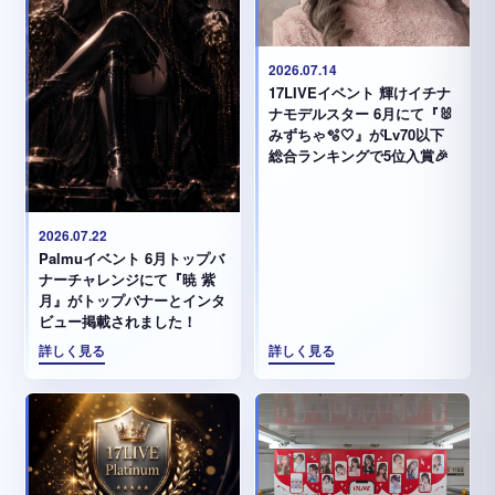
2026.07.14
17LIVEイベント 輝けイチナ
ナモデルスター 6月にて『🐰
みずちゃ️🫧🤍』がLv70以下
総合ランキングで5位入賞🎉
2026.07.22
Palmuイベント 6月トップバ
ナーチャレンジにて『暁 紫
月』がトップバナーとインタ
ビュー掲載されました！
詳しく見る
詳しく見る