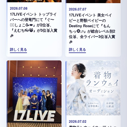
2026.07.08
2026.07.07
17LIVEイベント トップライ
17LIVEイベント 美女ベイ
バーへの登竜門にて『ぐ〜
ビーと野獣ベイビーの
✊🏻‪しょこ🥳💋』が2位🥈、
Destiny Roseにて『もん
『えむち👓😸』が3位🥉入賞
ちっ🐵𓈒𓏸︎︎︎︎』が総合レベル別2
🎉
位🥈、全ライバー3位🥉入賞
🎉
詳しく見る
詳しく見る
2026.07.02