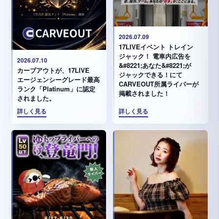
2026.07.09
17LIVEイベント トレイン
ジャック！ 電車内広告を
2026.07.10
&#8221;あなた&#8221;が
カーブアウトが、17LIVE
ジャックできる！にて
エージェンシーグレード最高
CARVEOUT所属ライバーが
ランク「Platinum」に認定
掲載されました！
されました。
詳しく見る
詳しく見る