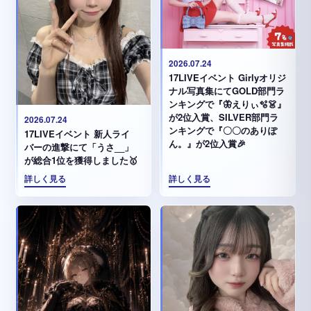
2026.07.24
17LIVEイベント Girlyオリジ
ナル写真集にてGOLD部門ラ
ンキングで『🦋えりぃ🫧👗』
が2位入賞、SILVER部門ラ
2026.07.24
ンキングで『〇〇のありぽ
17LIVEイベント 新人ライ
ん。』が2位入賞🎉
バーの進撃にて「うさ__」
が総合1位を獲得しました🥇
詳しく見る
詳しく見る