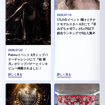
2026.07.14
17LIVEイベント 輝けイチナ
ナモデルスター 6月にて『🐰
みずちゃ️🫧🤍』がLv70以下
総合ランキングで5位入賞🎉
2026.07.22
Palmuイベント 6月トップバ
ナーチャレンジにて『暁 紫
月』がトップバナーとインタ
ビュー掲載されました！
詳しく見る
詳しく見る