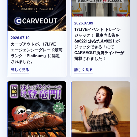
2026.07.09
17LIVEイベント トレイン
ジャック！ 電車内広告を
2026.07.10
&#8221;あなた&#8221;が
カーブアウトが、17LIVE
ジャックできる！にて
エージェンシーグレード最高
CARVEOUT所属ライバーが
ランク「Platinum」に認定
掲載されました！
されました。
詳しく見る
詳しく見る