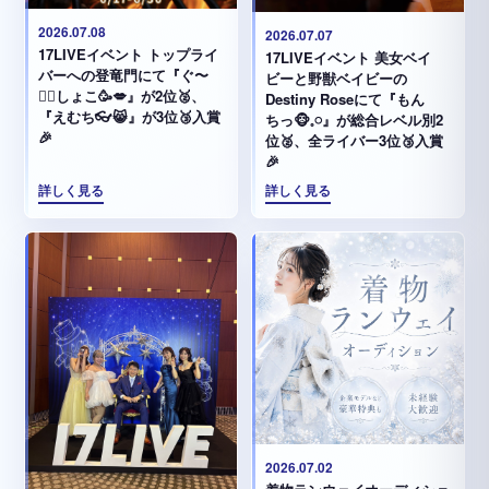
2026.07.08
2026.07.07
17LIVEイベント トップライ
17LIVEイベント 美女ベイ
バーへの登竜門にて『ぐ〜
ビーと野獣ベイビーの
✊🏻‪しょこ🥳💋』が2位🥈、
Destiny Roseにて『もん
『えむち👓😸』が3位🥉入賞
ちっ🐵𓈒𓏸︎︎︎︎』が総合レベル別2
🎉
位🥈、全ライバー3位🥉入賞
🎉
詳しく見る
詳しく見る
2026.07.02