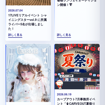
着物ランウェイオーディショ
ン開催！👘
2026.07.04
17LIVEリアルイベント シャ
イニングスターvol.9 に所属
ライバー5名が出場しまし
た！
詳しく見る
詳しく見る
2026.06.19
カーブアウト7月事務所イベ
ント「🏮CARVEOUT夏祭り