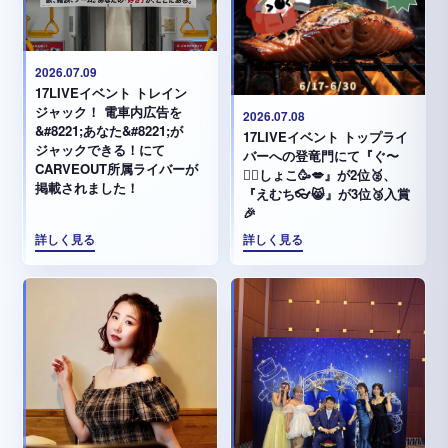
2026.07.09
17LIVEイベント トレイン
ジャック！ 電車内広告を
2026.07.08
&#8221;あなた&#8221;が
17LIVEイベント トップライ
ジャックできる！にて
バーへの登竜門にて『ぐ〜
CARVEOUT所属ライバーが
✊🏻‪しょこ🥳💋』が2位🥈、
掲載されました！
『えむち👓😸』が3位🥉入賞
🎉
詳しく見る
詳しく見る