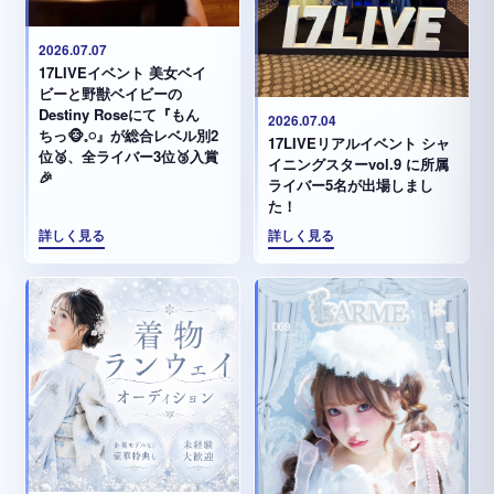
2026.07.07
17LIVEイベント 美女ベイ
ビーと野獣ベイビーの
Destiny Roseにて『もん
2026.07.04
ちっ🐵𓈒𓏸︎︎︎︎』が総合レベル別2
17LIVEリアルイベント シャ
位🥈、全ライバー3位🥉入賞
イニングスターvol.9 に所属
🎉
ライバー5名が出場しまし
た！
詳しく見る
詳しく見る