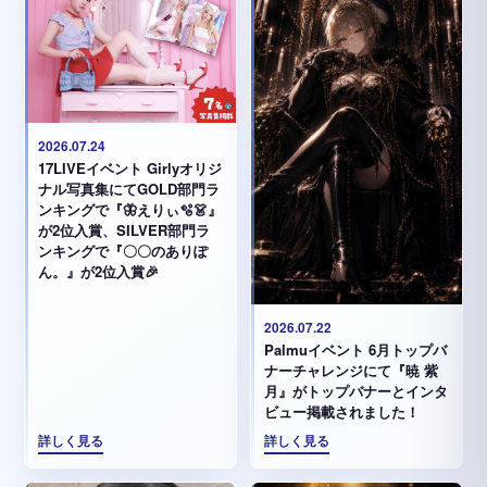
2026.07.24
17LIVEイベント Girlyオリジ
ナル写真集にてGOLD部門ラ
ンキングで『🦋えりぃ🫧👗』
が2位入賞、SILVER部門ラ
ンキングで『〇〇のありぽ
ん。』が2位入賞🎉
2026.07.22
Palmuイベント 6月トップバ
ナーチャレンジにて『暁 紫
月』がトップバナーとインタ
ビュー掲載されました！
詳しく見る
詳しく見る