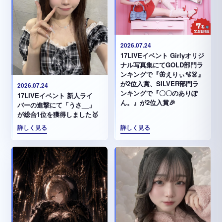
2026.07.24
17LIVEイベント Girlyオリジ
ナル写真集にてGOLD部門ラ
ンキングで『🦋えりぃ🫧👗』
が2位入賞、SILVER部門ラ
2026.07.24
ンキングで『〇〇のありぽ
17LIVEイベント 新人ライ
ん。』が2位入賞🎉
バーの進撃にて「うさ__」
が総合1位を獲得しました🥇
詳しく見る
詳しく見る