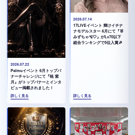
2026.07.14
17LIVEイベント 輝けイチナ
ナモデルスター 6月にて『🐰
みずちゃ️🫧🤍』がLv70以下
総合ランキングで5位入賞🎉
2026.07.22
Palmuイベント 6月トップバ
ナーチャレンジにて『暁 紫
月』がトップバナーとインタ
ビュー掲載されました！
詳しく見る
詳しく見る