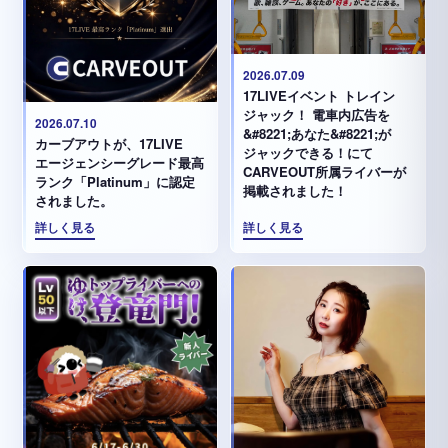
2026.07.09
17LIVEイベント トレイン
ジャック！ 電車内広告を
2026.07.10
&#8221;あなた&#8221;が
カーブアウトが、17LIVE
ジャックできる！にて
エージェンシーグレード最高
CARVEOUT所属ライバーが
ランク「Platinum」に認定
掲載されました！
されました。
詳しく見る
詳しく見る