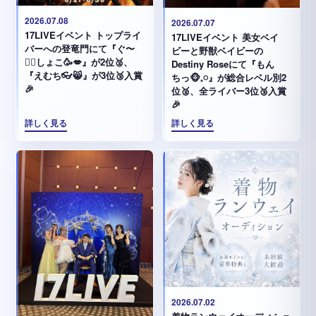
2026.07.08
2026.07.07
17LIVEイベント トップライ
17LIVEイベント 美女ベイ
バーへの登竜門にて『ぐ〜
ビーと野獣ベイビーの
✊🏻‪しょこ🥳💋』が2位🥈、
Destiny Roseにて『もん
『えむち👓😸』が3位🥉入賞
ちっ🐵𓈒𓏸︎︎︎︎』が総合レベル別2
🎉
位🥈、全ライバー3位🥉入賞
🎉
詳しく見る
詳しく見る
2026.07.02