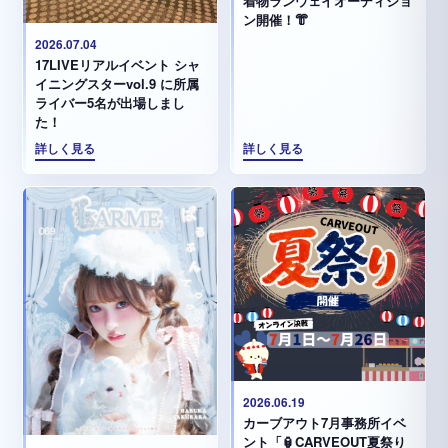
着物ランウェイオーディショ
ン開催！👘
2026.07.04
17LIVEリアルイベント シャ
イニングスターvol.9 に所属
ライバー5名が出場しまし
た！
詳しく見る
詳しく見る
2026.06.19
カーブアウト7月事務所イベ
ント「🏮CARVEOUT夏祭り