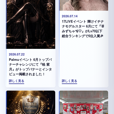
2026.07.14
17LIVEイベント 輝けイチナ
ナモデルスター 6月にて『🐰
みずちゃ️🫧🤍』がLv70以下
総合ランキングで5位入賞🎉
2026.07.22
Palmuイベント 6月トップバ
ナーチャレンジにて『暁 紫
月』がトップバナーとインタ
ビュー掲載されました！
詳しく見る
詳しく見る