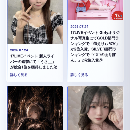
2026.07.24
17LIVEイベント Girlyオリジ
ナル写真集にてGOLD部門ラ
ンキングで『🦋えりぃ🫧👗』
が2位入賞、SILVER部門ラ
2026.07.24
ンキングで『〇〇のありぽ
17LIVEイベント 新人ライ
ん。』が2位入賞🎉
バーの進撃にて「うさ__」
が総合1位を獲得しました🥇
詳しく見る
詳しく見る