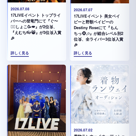
2026.07.08
2026.07.07
17LIVEイベント トップライ
17LIVEイベント 美女ベイ
バーへの登竜門にて『ぐ〜
ビーと野獣ベイビーの
✊🏻‪しょこ🥳💋』が2位🥈、
Destiny Roseにて『もん
『えむち👓😸』が3位🥉入賞
ちっ🐵𓈒𓏸︎︎︎︎』が総合レベル別2
🎉
位🥈、全ライバー3位🥉入賞
🎉
詳しく見る
詳しく見る
2026.07.02