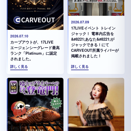
2026.07.09
17LIVEイベント トレイン
ジャック！ 電車内広告を
2026.07.10
&#8221;あなた&#8221;が
カーブアウトが、17LIVE
ジャックできる！にて
エージェンシーグレード最高
CARVEOUT所属ライバーが
ランク「Platinum」に認定
掲載されました！
されました。
詳しく見る
詳しく見る