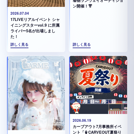
着物ランウェイオーディショ
ン開催！👘
2026.07.04
17LIVEリアルイベント シャ
イニングスターvol.9 に所属
ライバー5名が出場しまし
た！
詳しく見る
詳しく見る
2026.06.19
カーブアウト7月事務所イベ
ント「🏮CARVEOUT夏祭り