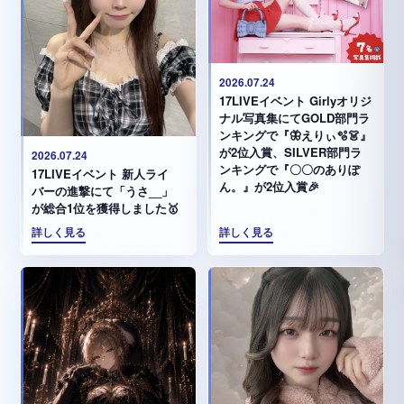
2026.07.24
17LIVEイベント Girlyオリジ
ナル写真集にてGOLD部門ラ
ンキングで『🦋えりぃ🫧👗』
が2位入賞、SILVER部門ラ
2026.07.24
ンキングで『〇〇のありぽ
17LIVEイベント 新人ライ
ん。』が2位入賞🎉
バーの進撃にて「うさ__」
が総合1位を獲得しました🥇
詳しく見る
詳しく見る