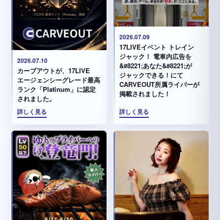
2026.07.09
17LIVEイベント トレイン
ジャック！ 電車内広告を
2026.07.10
&#8221;あなた&#8221;が
カーブアウトが、17LIVE
ジャックできる！にて
エージェンシーグレード最高
CARVEOUT所属ライバーが
ランク「Platinum」に認定
掲載されました！
されました。
詳しく見る
詳しく見る