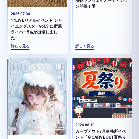
着物ランウェイオーディショ
ン開催！👘
2026.07.04
17LIVEリアルイベント シャ
イニングスターvol.9 に所属
ライバー5名が出場しまし
た！
詳しく見る
詳しく見る
2026.06.19
カーブアウト7月事務所イベ
ント「🏮CARVEOUT夏祭り