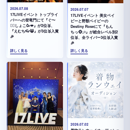
2026.07.08
2026.07.07
17LIVEイベント トップライ
17LIVEイベント 美女ベイ
バーへの登竜門にて『ぐ〜
ビーと野獣ベイビーの
✊🏻‪しょこ🥳💋』が2位🥈、
Destiny Roseにて『もん
『えむち👓😸』が3位🥉入賞
ちっ🐵𓈒𓏸︎︎︎︎』が総合レベル別2
🎉
位🥈、全ライバー3位🥉入賞
🎉
詳しく見る
詳しく見る
2026.07.02