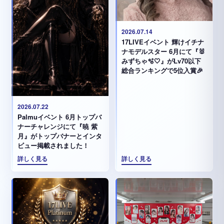
2026.07.14
17LIVEイベント 輝けイチナ
ナモデルスター 6月にて『🐰
みずちゃ️🫧🤍』がLv70以下
総合ランキングで5位入賞🎉
2026.07.22
Palmuイベント 6月トップバ
ナーチャレンジにて『暁 紫
月』がトップバナーとインタ
ビュー掲載されました！
詳しく見る
詳しく見る