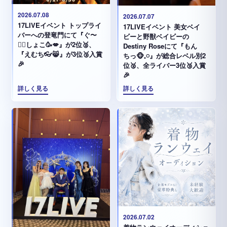
2026.07.08
2026.07.07
17LIVEイベント トップライ
17LIVEイベント 美女ベイ
バーへの登竜門にて『ぐ〜
ビーと野獣ベイビーの
✊🏻‪しょこ🥳💋』が2位🥈、
Destiny Roseにて『もん
『えむち👓😸』が3位🥉入賞
ちっ🐵𓈒𓏸︎︎︎︎』が総合レベル別2
🎉
位🥈、全ライバー3位🥉入賞
🎉
詳しく見る
詳しく見る
2026.07.02