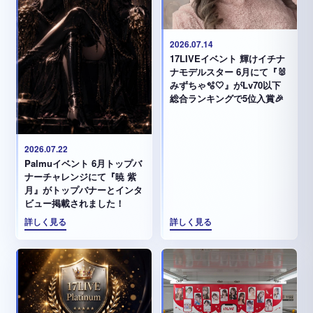
2026.07.14
17LIVEイベント 輝けイチナ
ナモデルスター 6月にて『🐰
みずちゃ️🫧🤍』がLv70以下
総合ランキングで5位入賞🎉
2026.07.22
Palmuイベント 6月トップバ
ナーチャレンジにて『暁 紫
月』がトップバナーとインタ
ビュー掲載されました！
詳しく見る
詳しく見る