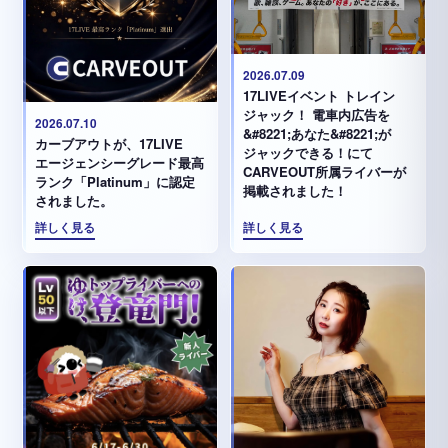
2026.07.09
17LIVEイベント トレイン
ジャック！ 電車内広告を
2026.07.10
&#8221;あなた&#8221;が
カーブアウトが、17LIVE
ジャックできる！にて
エージェンシーグレード最高
CARVEOUT所属ライバーが
ランク「Platinum」に認定
掲載されました！
されました。
詳しく見る
詳しく見る