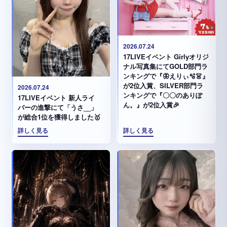
2026.07.24
17LIVEイベント Girlyオリジ
ナル写真集にてGOLD部門ラ
ンキングで『🦋えりぃ🫧👗』
が2位入賞、SILVER部門ラ
2026.07.24
ンキングで『〇〇のありぽ
17LIVEイベント 新人ライ
ん。』が2位入賞🎉
バーの進撃にて「うさ__」
が総合1位を獲得しました🥇
詳しく見る
詳しく見る