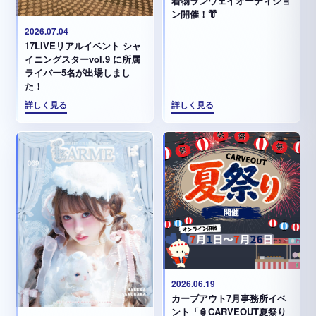
着物ランウェイオーディショ
ン開催！👘
2026.07.04
17LIVEリアルイベント シャ
イニングスターvol.9 に所属
ライバー5名が出場しまし
た！
詳しく見る
詳しく見る
2026.06.19
カーブアウト7月事務所イベ
ント「🏮CARVEOUT夏祭り