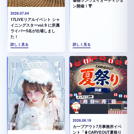
着物ランウェイオーディショ
ン開催！👘
2026.07.04
17LIVEリアルイベント シャ
イニングスターvol.9 に所属
ライバー5名が出場しまし
た！
詳しく見る
詳しく見る
2026.06.19
カーブアウト7月事務所イベ
ント「🏮CARVEOUT夏祭り