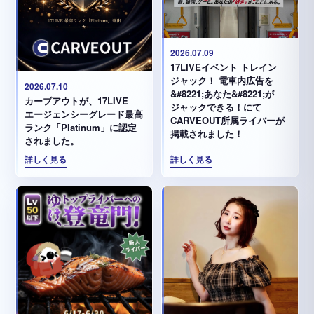
2026.07.09
17LIVEイベント トレイン
ジャック！ 電車内広告を
2026.07.10
&#8221;あなた&#8221;が
カーブアウトが、17LIVE
ジャックできる！にて
エージェンシーグレード最高
CARVEOUT所属ライバーが
ランク「Platinum」に認定
掲載されました！
されました。
詳しく見る
詳しく見る