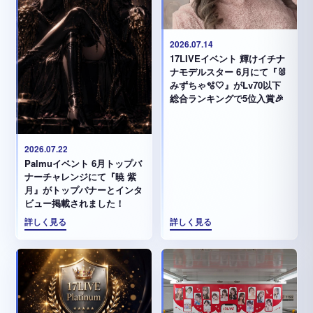
2026.07.14
17LIVEイベント 輝けイチナ
ナモデルスター 6月にて『🐰
みずちゃ️🫧🤍』がLv70以下
総合ランキングで5位入賞🎉
2026.07.22
Palmuイベント 6月トップバ
ナーチャレンジにて『暁 紫
月』がトップバナーとインタ
ビュー掲載されました！
詳しく見る
詳しく見る