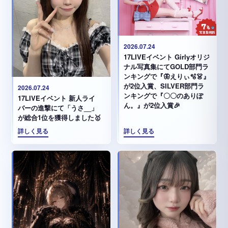
2026.07.24
17LIVEイベント Girlyオリジ
ナル写真集にてGOLD部門ラ
ンキングで『🦋えりぃ🫧👗』
が2位入賞、SILVER部門ラ
2026.07.24
ンキングで『〇〇のありぽ
17LIVEイベント 新人ライ
ん。』が2位入賞🎉
バーの進撃にて「うさ__」
が総合1位を獲得しました🥇
詳しく見る
詳しく見る