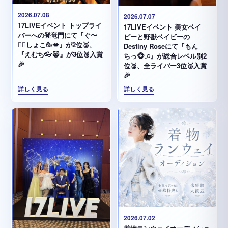
2026.07.08
2026.07.07
17LIVEイベント トップライ
17LIVEイベント 美女ベイ
バーへの登竜門にて『ぐ〜
ビーと野獣ベイビーの
✊🏻‪しょこ🥳💋』が2位🥈、
Destiny Roseにて『もん
『えむち👓😸』が3位🥉入賞
ちっ🐵𓈒𓏸︎︎︎︎』が総合レベル別2
🎉
位🥈、全ライバー3位🥉入賞
🎉
詳しく見る
詳しく見る
2026.07.02