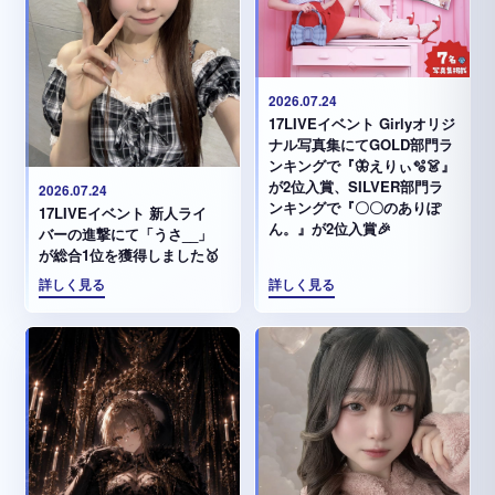
2026.07.24
17LIVEイベント Girlyオリジ
ナル写真集にてGOLD部門ラ
ンキングで『🦋えりぃ🫧👗』
が2位入賞、SILVER部門ラ
2026.07.24
ンキングで『〇〇のありぽ
17LIVEイベント 新人ライ
ん。』が2位入賞🎉
バーの進撃にて「うさ__」
が総合1位を獲得しました🥇
詳しく見る
詳しく見る