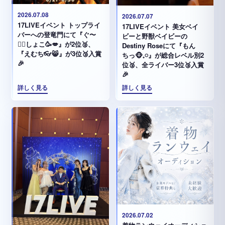
2026.07.08
2026.07.07
17LIVEイベント トップライ
17LIVEイベント 美女ベイ
バーへの登竜門にて『ぐ〜
ビーと野獣ベイビーの
✊🏻‪しょこ🥳💋』が2位🥈、
Destiny Roseにて『もん
『えむち👓😸』が3位🥉入賞
ちっ🐵𓈒𓏸︎︎︎︎』が総合レベル別2
🎉
位🥈、全ライバー3位🥉入賞
🎉
詳しく見る
詳しく見る
2026.07.02