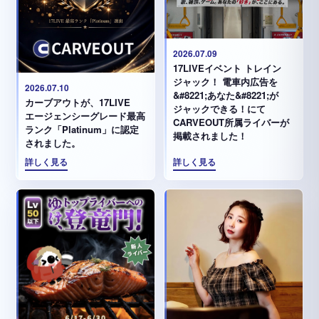
2026.07.09
17LIVEイベント トレイン
ジャック！ 電車内広告を
2026.07.10
&#8221;あなた&#8221;が
カーブアウトが、17LIVE
ジャックできる！にて
エージェンシーグレード最高
CARVEOUT所属ライバーが
ランク「Platinum」に認定
掲載されました！
されました。
詳しく見る
詳しく見る