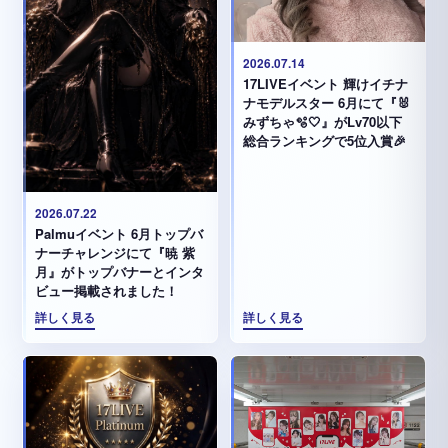
2026.07.14
17LIVEイベント 輝けイチナ
ナモデルスター 6月にて『🐰
みずちゃ️🫧🤍』がLv70以下
総合ランキングで5位入賞🎉
2026.07.22
Palmuイベント 6月トップバ
ナーチャレンジにて『暁 紫
月』がトップバナーとインタ
ビュー掲載されました！
詳しく見る
詳しく見る