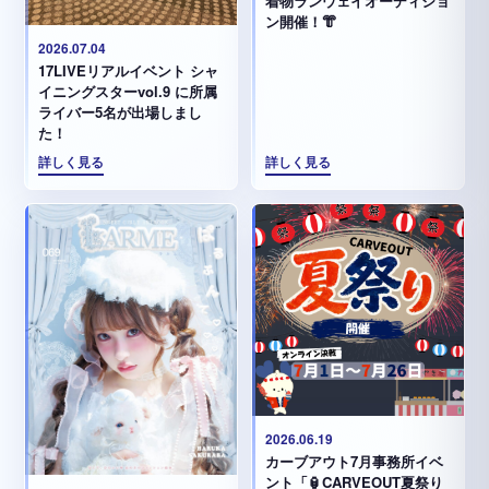
着物ランウェイオーディショ
ン開催！👘
2026.07.04
17LIVEリアルイベント シャ
イニングスターvol.9 に所属
ライバー5名が出場しまし
た！
詳しく見る
詳しく見る
2026.06.19
カーブアウト7月事務所イベ
ント「🏮CARVEOUT夏祭り