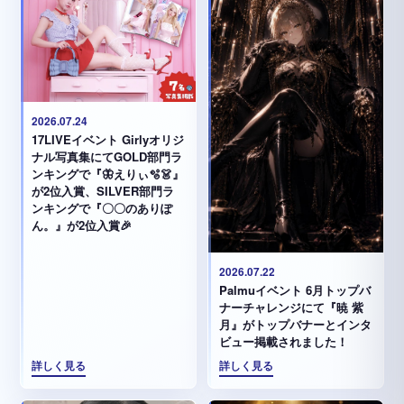
2026.07.24
17LIVEイベント Girlyオリジ
ナル写真集にてGOLD部門ラ
ンキングで『🦋えりぃ🫧👗』
が2位入賞、SILVER部門ラ
ンキングで『〇〇のありぽ
ん。』が2位入賞🎉
2026.07.22
Palmuイベント 6月トップバ
ナーチャレンジにて『暁 紫
月』がトップバナーとインタ
ビュー掲載されました！
詳しく見る
詳しく見る