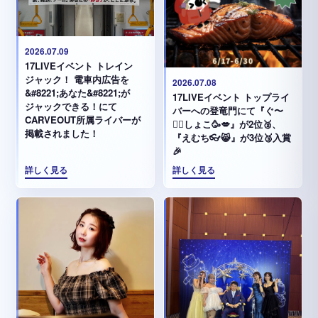
2026.07.09
17LIVEイベント トレイン
ジャック！ 電車内広告を
2026.07.08
&#8221;あなた&#8221;が
17LIVEイベント トップライ
ジャックできる！にて
バーへの登竜門にて『ぐ〜
CARVEOUT所属ライバーが
✊🏻‪しょこ🥳💋』が2位🥈、
掲載されました！
『えむち👓😸』が3位🥉入賞
🎉
詳しく見る
詳しく見る