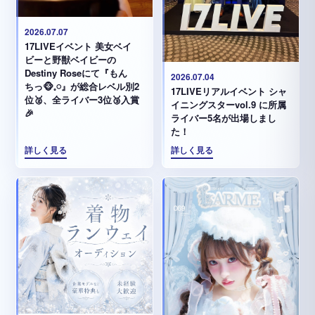
2026.07.07
17LIVEイベント 美女ベイ
ビーと野獣ベイビーの
Destiny Roseにて『もん
2026.07.04
ちっ🐵𓈒𓏸︎︎︎︎』が総合レベル別2
17LIVEリアルイベント シャ
位🥈、全ライバー3位🥉入賞
イニングスターvol.9 に所属
🎉
ライバー5名が出場しまし
た！
詳しく見る
詳しく見る