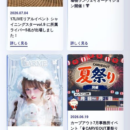
着物ランウェイオーディショ
ン開催！👘
2026.07.04
17LIVEリアルイベント シャ
イニングスターvol.9 に所属
ライバー5名が出場しまし
た！
詳しく見る
詳しく見る
2026.06.19
カーブアウト7月事務所イベ
ント「🏮CARVEOUT夏祭り