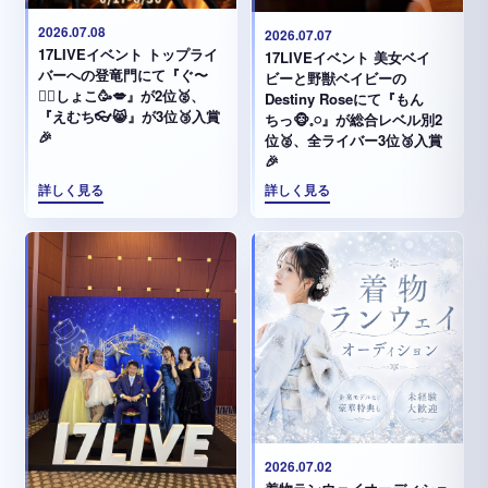
2026.07.08
2026.07.07
17LIVEイベント トップライ
17LIVEイベント 美女ベイ
バーへの登竜門にて『ぐ〜
ビーと野獣ベイビーの
✊🏻‪しょこ🥳💋』が2位🥈、
Destiny Roseにて『もん
『えむち👓😸』が3位🥉入賞
ちっ🐵𓈒𓏸︎︎︎︎』が総合レベル別2
🎉
位🥈、全ライバー3位🥉入賞
🎉
詳しく見る
詳しく見る
2026.07.02