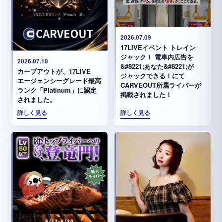
2026.07.09
17LIVEイベント トレイン
ジャック！ 電車内広告を
2026.07.10
&#8221;あなた&#8221;が
カーブアウトが、17LIVE
ジャックできる！にて
エージェンシーグレード最高
CARVEOUT所属ライバーが
ランク「Platinum」に認定
掲載されました！
されました。
詳しく見る
詳しく見る