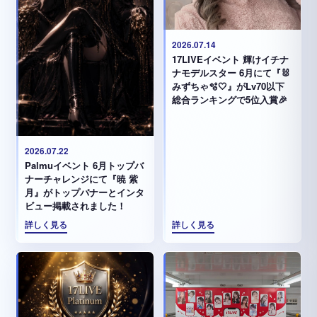
2026.07.14
17LIVEイベント 輝けイチナ
ナモデルスター 6月にて『🐰
みずちゃ️🫧🤍』がLv70以下
総合ランキングで5位入賞🎉
2026.07.22
Palmuイベント 6月トップバ
ナーチャレンジにて『暁 紫
月』がトップバナーとインタ
ビュー掲載されました！
詳しく見る
詳しく見る