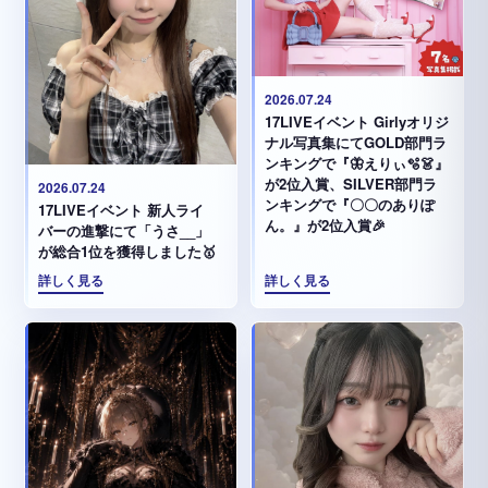
2026.07.24
17LIVEイベント Girlyオリジ
ナル写真集にてGOLD部門ラ
ンキングで『🦋えりぃ🫧👗』
が2位入賞、SILVER部門ラ
2026.07.24
ンキングで『〇〇のありぽ
17LIVEイベント 新人ライ
ん。』が2位入賞🎉
バーの進撃にて「うさ__」
が総合1位を獲得しました🥇
詳しく見る
詳しく見る