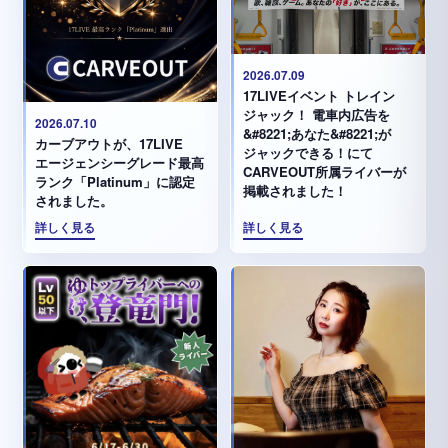
2026.07.09
17LIVEイベント トレイン
ジャック！ 電車内広告を
2026.07.10
&#8221;あなた&#8221;が
カーブアウトが、17LIVE
ジャックできる！にて
エージェンシーグレード最高
CARVEOUT所属ライバーが
ランク「Platinum」に認定
掲載されました！
されました。
詳しく見る
詳しく見る