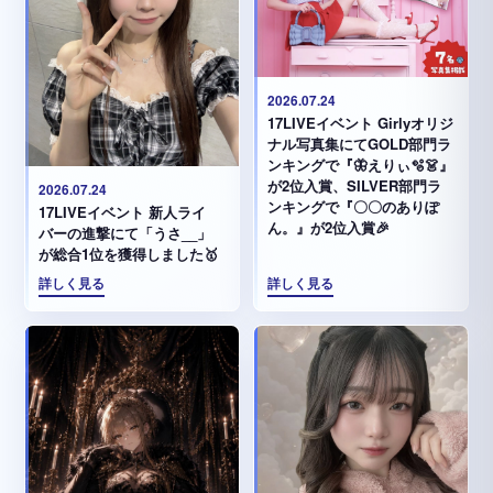
2026.07.24
17LIVEイベント Girlyオリジ
ナル写真集にてGOLD部門ラ
ンキングで『🦋えりぃ🫧👗』
が2位入賞、SILVER部門ラ
2026.07.24
ンキングで『〇〇のありぽ
17LIVEイベント 新人ライ
ん。』が2位入賞🎉
バーの進撃にて「うさ__」
が総合1位を獲得しました🥇
詳しく見る
詳しく見る