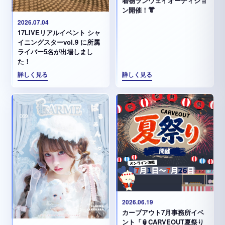
着物ランウェイオーディショ
ン開催！👘
2026.07.04
17LIVEリアルイベント シャ
イニングスターvol.9 に所属
ライバー5名が出場しまし
た！
詳しく見る
詳しく見る
2026.06.19
カーブアウト7月事務所イベ
ント「🏮CARVEOUT夏祭り