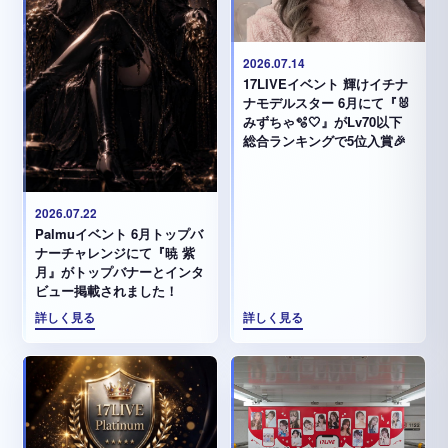
2026.07.14
17LIVEイベント 輝けイチナ
ナモデルスター 6月にて『🐰
みずちゃ️🫧🤍』がLv70以下
総合ランキングで5位入賞🎉
2026.07.22
Palmuイベント 6月トップバ
ナーチャレンジにて『暁 紫
月』がトップバナーとインタ
ビュー掲載されました！
詳しく見る
詳しく見る