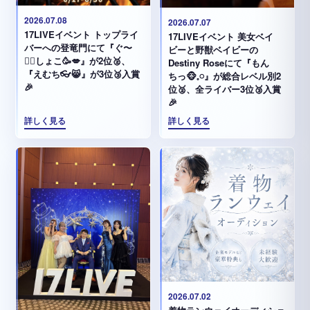
2026.07.08
2026.07.07
17LIVEイベント トップライ
17LIVEイベント 美女ベイ
バーへの登竜門にて『ぐ〜
ビーと野獣ベイビーの
✊🏻‪しょこ🥳💋』が2位🥈、
Destiny Roseにて『もん
『えむち👓😸』が3位🥉入賞
ちっ🐵𓈒𓏸︎︎︎︎』が総合レベル別2
🎉
位🥈、全ライバー3位🥉入賞
🎉
詳しく見る
詳しく見る
2026.07.02