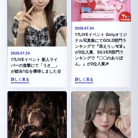
2026.07.24
17LIVEイベント Girlyオリジ
ナル写真集にてGOLD部門ラ
ンキングで『🦋えりぃ🫧👗』
が2位入賞、SILVER部門ラ
2026.07.24
ンキングで『〇〇のありぽ
17LIVEイベント 新人ライ
ん。』が2位入賞🎉
バーの進撃にて「うさ__」
が総合1位を獲得しました🥇
詳しく見る
詳しく見る