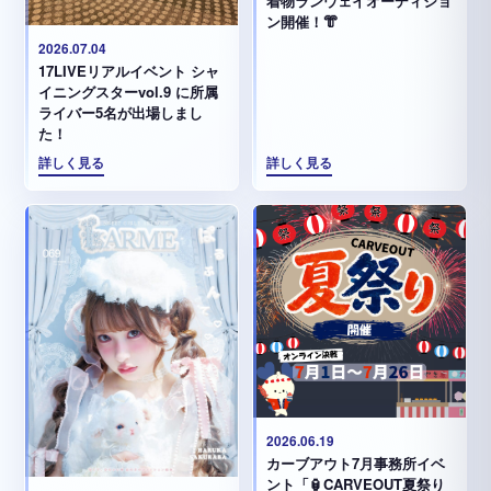
着物ランウェイオーディショ
ン開催！👘
2026.07.04
17LIVEリアルイベント シャ
イニングスターvol.9 に所属
ライバー5名が出場しまし
た！
詳しく見る
詳しく見る
2026.06.19
カーブアウト7月事務所イベ
ント「🏮CARVEOUT夏祭り