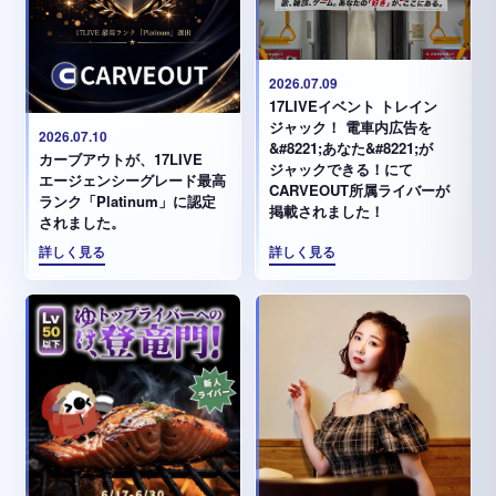
2026.07.09
17LIVEイベント トレイン
ジャック！ 電車内広告を
2026.07.10
&#8221;あなた&#8221;が
カーブアウトが、17LIVE
ジャックできる！にて
エージェンシーグレード最高
CARVEOUT所属ライバーが
ランク「Platinum」に認定
掲載されました！
されました。
詳しく見る
詳しく見る