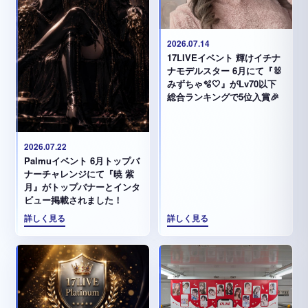
2026.07.14
17LIVEイベント 輝けイチナ
ナモデルスター 6月にて『🐰
みずちゃ️🫧🤍』がLv70以下
総合ランキングで5位入賞🎉
2026.07.22
Palmuイベント 6月トップバ
ナーチャレンジにて『暁 紫
月』がトップバナーとインタ
ビュー掲載されました！
詳しく見る
詳しく見る