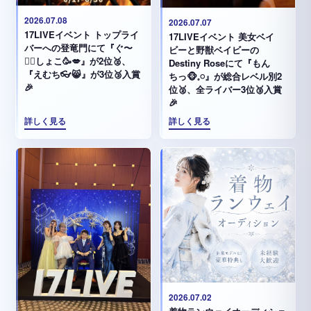
2026.07.08
2026.07.07
17LIVEイベント トップライ
17LIVEイベント 美女ベイ
バーへの登竜門にて『ぐ〜
ビーと野獣ベイビーの
✊🏻‪しょこ🥳💋』が2位🥈、
Destiny Roseにて『もん
『えむち👓😸』が3位🥉入賞
ちっ🐵𓈒𓏸︎︎︎︎』が総合レベル別2
🎉
位🥈、全ライバー3位🥉入賞
🎉
詳しく見る
詳しく見る
2026.07.02