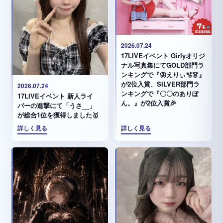
2026.07.24
17LIVEイベント Girlyオリジ
ナル写真集にてGOLD部門ラ
ンキングで『🦋えりぃ🫧👗』
が2位入賞、SILVER部門ラ
2026.07.24
ンキングで『〇〇のありぽ
17LIVEイベント 新人ライ
ん。』が2位入賞🎉
バーの進撃にて「うさ__」
が総合1位を獲得しました🥇
詳しく見る
詳しく見る