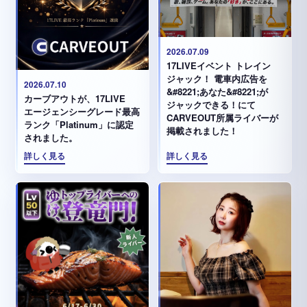
2026.07.09
17LIVEイベント トレイン
ジャック！ 電車内広告を
2026.07.10
&#8221;あなた&#8221;が
カーブアウトが、17LIVE
ジャックできる！にて
エージェンシーグレード最高
CARVEOUT所属ライバーが
ランク「Platinum」に認定
掲載されました！
されました。
詳しく見る
詳しく見る