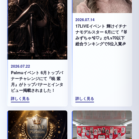
2026.07.14
17LIVEイベント 輝けイチナ
ナモデルスター 6月にて『🐰
みずちゃ️🫧🤍』がLv70以下
総合ランキングで5位入賞🎉
2026.07.22
Palmuイベント 6月トップバ
ナーチャレンジにて『暁 紫
月』がトップバナーとインタ
ビュー掲載されました！
詳しく見る
詳しく見る