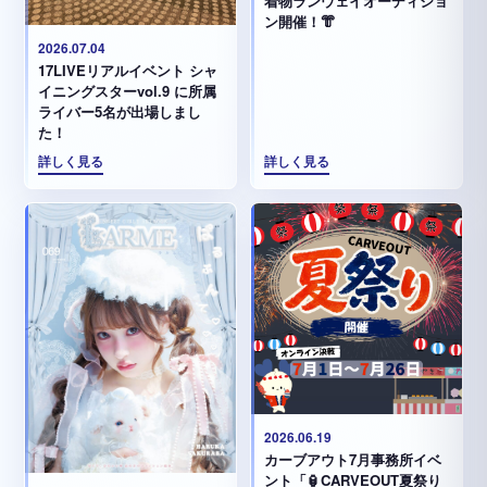
着物ランウェイオーディショ
ン開催！👘
2026.07.04
17LIVEリアルイベント シャ
イニングスターvol.9 に所属
ライバー5名が出場しまし
た！
詳しく見る
詳しく見る
2026.06.19
カーブアウト7月事務所イベ
ント「🏮CARVEOUT夏祭り