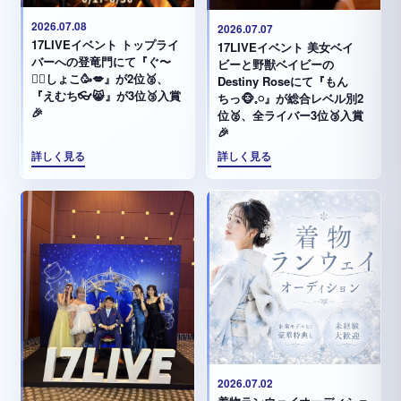
2026.07.08
2026.07.07
17LIVEイベント トップライ
17LIVEイベント 美女ベイ
バーへの登竜門にて『ぐ〜
ビーと野獣ベイビーの
✊🏻‪しょこ🥳💋』が2位🥈、
Destiny Roseにて『もん
『えむち👓😸』が3位🥉入賞
ちっ🐵𓈒𓏸︎︎︎︎』が総合レベル別2
🎉
位🥈、全ライバー3位🥉入賞
🎉
詳しく見る
詳しく見る
2026.07.02