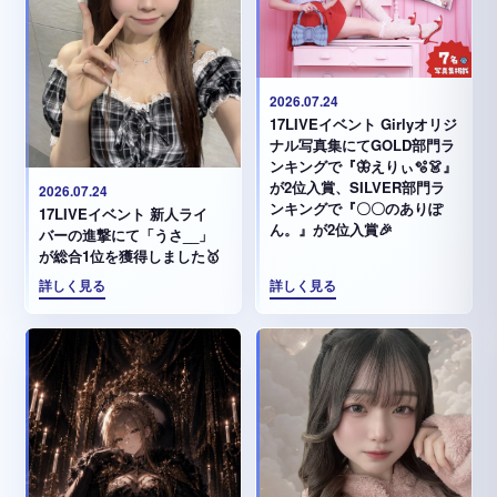
2026.07.24
17LIVEイベント Girlyオリジ
ナル写真集にてGOLD部門ラ
ンキングで『🦋えりぃ🫧👗』
が2位入賞、SILVER部門ラ
2026.07.24
ンキングで『〇〇のありぽ
17LIVEイベント 新人ライ
ん。』が2位入賞🎉
バーの進撃にて「うさ__」
が総合1位を獲得しました🥇
詳しく見る
詳しく見る