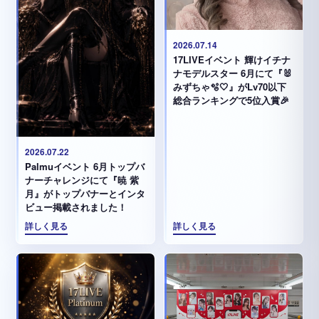
2026.07.14
17LIVEイベント 輝けイチナ
ナモデルスター 6月にて『🐰
みずちゃ️🫧🤍』がLv70以下
総合ランキングで5位入賞🎉
2026.07.22
Palmuイベント 6月トップバ
ナーチャレンジにて『暁 紫
月』がトップバナーとインタ
ビュー掲載されました！
詳しく見る
詳しく見る