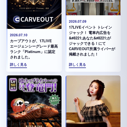
2026.07.09
17LIVEイベント トレイン
ジャック！ 電車内広告を
2026.07.10
&#8221;あなた&#8221;が
カーブアウトが、17LIVE
ジャックできる！にて
エージェンシーグレード最高
CARVEOUT所属ライバーが
ランク「Platinum」に認定
掲載されました！
されました。
詳しく見る
詳しく見る