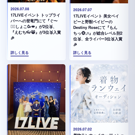
2026.07.08
2026.07.07
17LIVEイベント トップライ
17LIVEイベント 美女ベイ
バーへの登竜門にて『ぐ〜
ビーと野獣ベイビーの
✊🏻‪しょこ🥳💋』が2位🥈、
Destiny Roseにて『もん
『えむち👓😸』が3位🥉入賞
ちっ🐵𓈒𓏸︎︎︎︎』が総合レベル別2
🎉
位🥈、全ライバー3位🥉入賞
🎉
詳しく見る
詳しく見る
2026.07.02