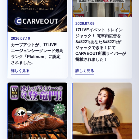
2026.07.09
17LIVEイベント トレイン
ジャック！ 電車内広告を
2026.07.10
&#8221;あなた&#8221;が
カーブアウトが、17LIVE
ジャックできる！にて
エージェンシーグレード最高
CARVEOUT所属ライバーが
ランク「Platinum」に認定
掲載されました！
されました。
詳しく見る
詳しく見る