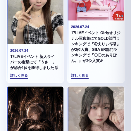
2026.07.24
17LIVEイベント Girlyオリジ
ナル写真集にてGOLD部門ラ
ンキングで『🦋えりぃ🫧👗』
が2位入賞、SILVER部門ラ
2026.07.24
ンキングで『〇〇のありぽ
17LIVEイベント 新人ライ
ん。』が2位入賞🎉
バーの進撃にて「うさ__」
が総合1位を獲得しました🥇
詳しく見る
詳しく見る