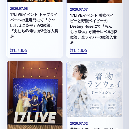
2026.07.08
2026.07.07
17LIVEイベント トップライ
17LIVEイベント 美女ベイ
バーへの登竜門にて『ぐ〜
ビーと野獣ベイビーの
✊🏻‪しょこ🥳💋』が2位🥈、
Destiny Roseにて『もん
『えむち👓😸』が3位🥉入賞
ちっ🐵𓈒𓏸︎︎︎︎』が総合レベル別2
🎉
位🥈、全ライバー3位🥉入賞
🎉
詳しく見る
詳しく見る
2026.07.02