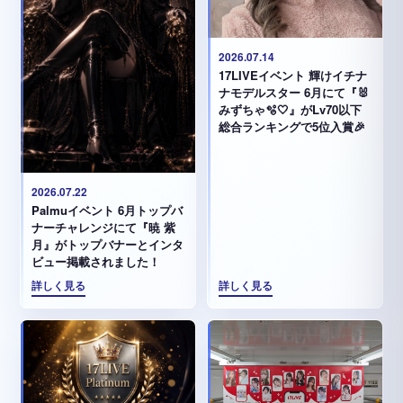
2026.07.14
17LIVEイベント 輝けイチナ
ナモデルスター 6月にて『🐰
みずちゃ️🫧🤍』がLv70以下
総合ランキングで5位入賞🎉
2026.07.22
Palmuイベント 6月トップバ
ナーチャレンジにて『暁 紫
月』がトップバナーとインタ
ビュー掲載されました！
詳しく見る
詳しく見る