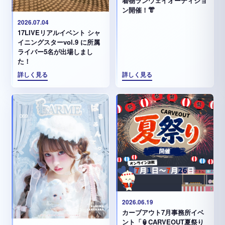
着物ランウェイオーディショ
ン開催！👘
2026.07.04
17LIVEリアルイベント シャ
イニングスターvol.9 に所属
ライバー5名が出場しまし
た！
詳しく見る
詳しく見る
2026.06.19
カーブアウト7月事務所イベ
ント「🏮CARVEOUT夏祭り