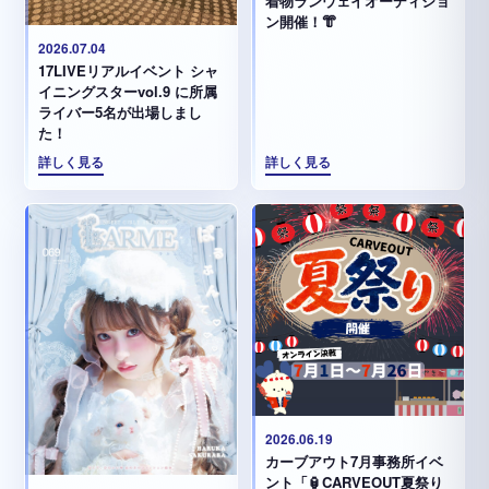
着物ランウェイオーディショ
ン開催！👘
2026.07.04
17LIVEリアルイベント シャ
イニングスターvol.9 に所属
ライバー5名が出場しまし
た！
詳しく見る
詳しく見る
2026.06.19
カーブアウト7月事務所イベ
ント「🏮CARVEOUT夏祭り