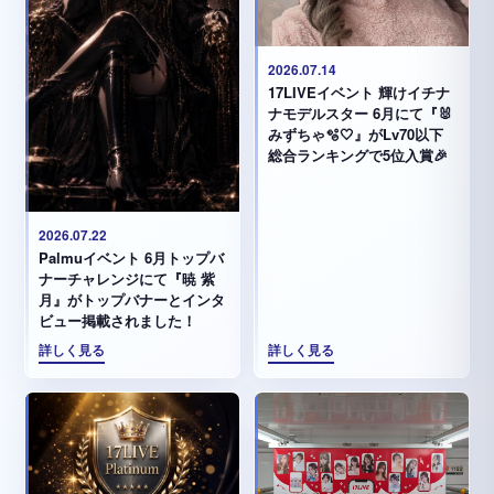
2026.07.14
17LIVEイベント 輝けイチナ
ナモデルスター 6月にて『🐰
みずちゃ️🫧🤍』がLv70以下
総合ランキングで5位入賞🎉
2026.07.22
Palmuイベント 6月トップバ
ナーチャレンジにて『暁 紫
月』がトップバナーとインタ
ビュー掲載されました！
詳しく見る
詳しく見る