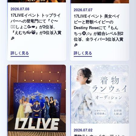
2026.07.08
2026.07.07
17LIVEイベント トップライ
17LIVEイベント 美女ベイ
バーへの登竜門にて『ぐ〜
ビーと野獣ベイビーの
✊🏻‪しょこ🥳💋』が2位🥈、
Destiny Roseにて『もん
『えむち👓😸』が3位🥉入賞
ちっ🐵𓈒𓏸︎︎︎︎』が総合レベル別2
🎉
位🥈、全ライバー3位🥉入賞
🎉
詳しく見る
詳しく見る
2026.07.02