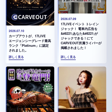
2026.07.09
17LIVEイベント トレイン
ジャック！ 電車内広告を
2026.07.10
&#8221;あなた&#8221;が
カーブアウトが、17LIVE
ジャックできる！にて
エージェンシーグレード最高
CARVEOUT所属ライバーが
ランク「Platinum」に認定
掲載されました！
されました。
詳しく見る
詳しく見る