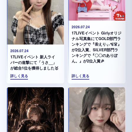
2026.07.24
17LIVEイベント Girlyオリジ
ナル写真集にてGOLD部門ラ
ンキングで『🦋えりぃ🫧👗』
が2位入賞、SILVER部門ラ
2026.07.24
ンキングで『〇〇のありぽ
17LIVEイベント 新人ライ
ん。』が2位入賞🎉
バーの進撃にて「うさ__」
が総合1位を獲得しました🥇
詳しく見る
詳しく見る