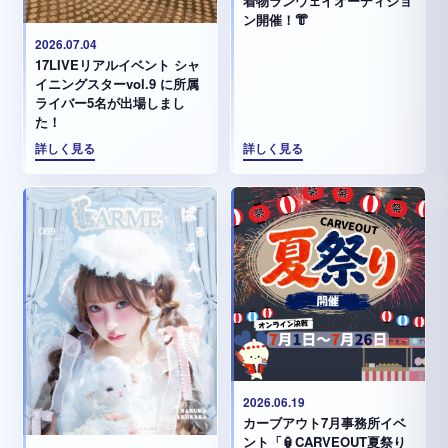
着物ランウェイオーディショ
ン開催！👘
2026.07.04
17LIVEリアルイベント シャ
イニングスターvol.9 に所属
ライバー5名が出場しまし
た！
詳しく見る
詳しく見る
2026.06.19
カーブアウト7月事務所イベ
ント「🏮CARVEOUT夏祭り