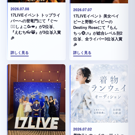
2026.07.08
2026.07.07
17LIVEイベント トップライ
17LIVEイベント 美女ベイ
バーへの登竜門にて『ぐ〜
ビーと野獣ベイビーの
✊🏻‪しょこ🥳💋』が2位🥈、
Destiny Roseにて『もん
『えむち👓😸』が3位🥉入賞
ちっ🐵𓈒𓏸︎︎︎︎』が総合レベル別2
🎉
位🥈、全ライバー3位🥉入賞
🎉
詳しく見る
詳しく見る
2026.07.02