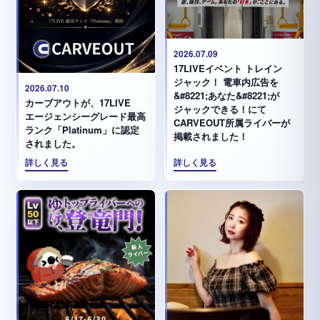
2026.07.09
17LIVEイベント トレイン
ジャック！ 電車内広告を
2026.07.10
&#8221;あなた&#8221;が
カーブアウトが、17LIVE
ジャックできる！にて
エージェンシーグレード最高
CARVEOUT所属ライバーが
ランク「Platinum」に認定
掲載されました！
されました。
詳しく見る
詳しく見る