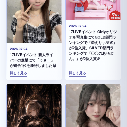
2026.07.24
17LIVEイベント Girlyオリジ
ナル写真集にてGOLD部門ラ
ンキングで『🦋えりぃ🫧👗』
が2位入賞、SILVER部門ラ
2026.07.24
ンキングで『〇〇のありぽ
17LIVEイベント 新人ライ
ん。』が2位入賞🎉
バーの進撃にて「うさ__」
が総合1位を獲得しました🥇
詳しく見る
詳しく見る