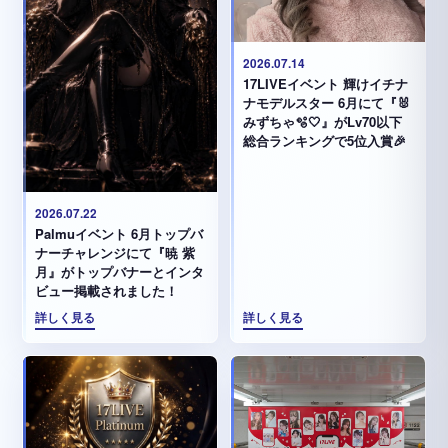
2026.07.14
17LIVEイベント 輝けイチナ
ナモデルスター 6月にて『🐰
みずちゃ️🫧🤍』がLv70以下
総合ランキングで5位入賞🎉
2026.07.22
Palmuイベント 6月トップバ
ナーチャレンジにて『暁 紫
月』がトップバナーとインタ
ビュー掲載されました！
詳しく見る
詳しく見る