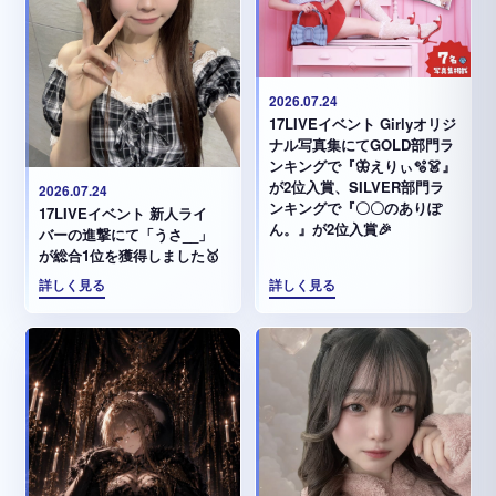
2026.07.24
17LIVEイベント Girlyオリジ
ナル写真集にてGOLD部門ラ
ンキングで『🦋えりぃ🫧👗』
が2位入賞、SILVER部門ラ
2026.07.24
ンキングで『〇〇のありぽ
17LIVEイベント 新人ライ
ん。』が2位入賞🎉
バーの進撃にて「うさ__」
が総合1位を獲得しました🥇
詳しく見る
詳しく見る