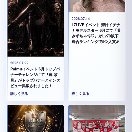
2026.07.14
17LIVEイベント 輝けイチナ
ナモデルスター 6月にて『🐰
みずちゃ️🫧🤍』がLv70以下
総合ランキングで5位入賞🎉
2026.07.22
Palmuイベント 6月トップバ
ナーチャレンジにて『暁 紫
月』がトップバナーとインタ
ビュー掲載されました！
詳しく見る
詳しく見る