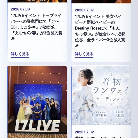
2026.07.08
2026.07.07
17LIVEイベント トップライ
17LIVEイベント 美女ベイ
バーへの登竜門にて『ぐ〜
ビーと野獣ベイビーの
✊🏻‪しょこ🥳💋』が2位🥈、
Destiny Roseにて『もん
『えむち👓😸』が3位🥉入賞
ちっ🐵𓈒𓏸︎︎︎︎』が総合レベル別2
🎉
位🥈、全ライバー3位🥉入賞
🎉
詳しく見る
詳しく見る
2026.07.02