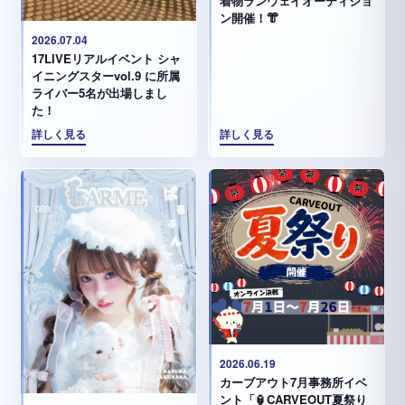
着物ランウェイオーディショ
ン開催！👘
2026.07.04
17LIVEリアルイベント シャ
イニングスターvol.9 に所属
ライバー5名が出場しまし
た！
詳しく見る
詳しく見る
2026.06.19
カーブアウト7月事務所イベ
ント「🏮CARVEOUT夏祭り