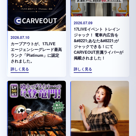
2026.07.09
17LIVEイベント トレイン
ジャック！ 電車内広告を
2026.07.10
&#8221;あなた&#8221;が
カーブアウトが、17LIVE
ジャックできる！にて
エージェンシーグレード最高
CARVEOUT所属ライバーが
ランク「Platinum」に認定
掲載されました！
されました。
詳しく見る
詳しく見る