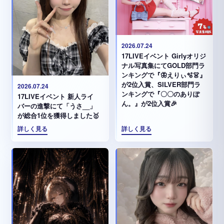
2026.07.24
17LIVEイベント Girlyオリジ
ナル写真集にてGOLD部門ラ
ンキングで『🦋えりぃ🫧👗』
が2位入賞、SILVER部門ラ
2026.07.24
ンキングで『〇〇のありぽ
17LIVEイベント 新人ライ
ん。』が2位入賞🎉
バーの進撃にて「うさ__」
が総合1位を獲得しました🥇
詳しく見る
詳しく見る