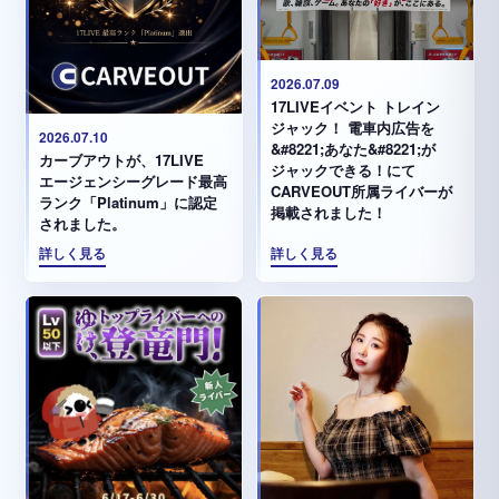
2026.07.09
17LIVEイベント トレイン
ジャック！ 電車内広告を
2026.07.10
&#8221;あなた&#8221;が
カーブアウトが、17LIVE
ジャックできる！にて
エージェンシーグレード最高
CARVEOUT所属ライバーが
ランク「Platinum」に認定
掲載されました！
されました。
詳しく見る
詳しく見る