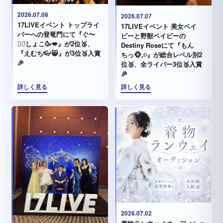
2026.07.08
2026.07.07
17LIVEイベント トップライ
17LIVEイベント 美女ベイ
バーへの登竜門にて『ぐ〜
ビーと野獣ベイビーの
✊🏻‪しょこ🥳💋』が2位🥈、
Destiny Roseにて『もん
『えむち👓😸』が3位🥉入賞
ちっ🐵𓈒𓏸︎︎︎︎』が総合レベル別2
🎉
位🥈、全ライバー3位🥉入賞
🎉
詳しく見る
詳しく見る
2026.07.02