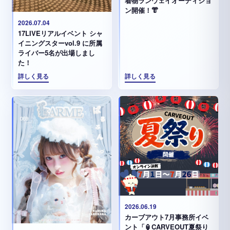
着物ランウェイオーディショ
ン開催！👘
2026.07.04
17LIVEリアルイベント シャ
イニングスターvol.9 に所属
ライバー5名が出場しまし
た！
詳しく見る
詳しく見る
2026.06.19
カーブアウト7月事務所イベ
ント「🏮CARVEOUT夏祭り