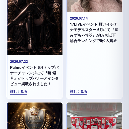
2026.07.14
17LIVEイベント 輝けイチナ
ナモデルスター 6月にて『🐰
みずちゃ️🫧🤍』がLv70以下
総合ランキングで5位入賞🎉
2026.07.22
Palmuイベント 6月トップバ
ナーチャレンジにて『暁 紫
月』がトップバナーとインタ
ビュー掲載されました！
詳しく見る
詳しく見る