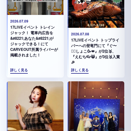
2026.07.09
17LIVEイベント トレイン
ジャック！ 電車内広告を
2026.07.08
&#8221;あなた&#8221;が
17LIVEイベント トップライ
ジャックできる！にて
バーへの登竜門にて『ぐ〜
CARVEOUT所属ライバーが
✊🏻‪しょこ🥳💋』が2位🥈、
掲載されました！
『えむち👓😸』が3位🥉入賞
🎉
詳しく見る
詳しく見る