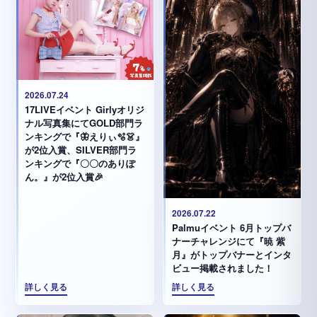
2026.07.24
17LIVEイベント Girlyオリジ
ナル写真集にてGOLD部門ラ
ンキングで『🦋えりぃ🫧👗』
が2位入賞、SILVER部門ラ
ンキングで『〇〇のありぽ
ん。』が2位入賞🎉
2026.07.22
Palmuイベント 6月トップバ
ナーチャレンジにて『暁 紫
月』がトップバナーとインタ
ビュー掲載されました！
詳しく見る
詳しく見る