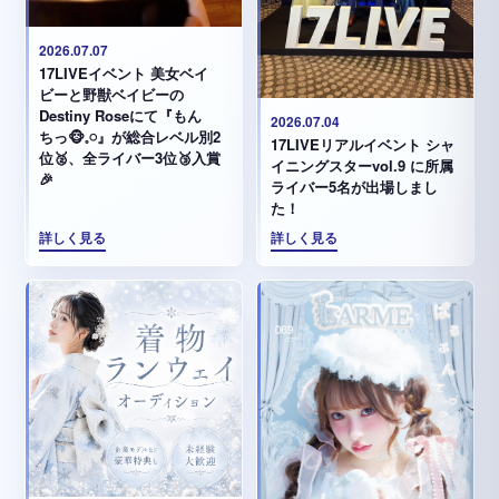
2026.07.07
17LIVEイベント 美女ベイ
ビーと野獣ベイビーの
Destiny Roseにて『もん
2026.07.04
ちっ🐵𓈒𓏸︎︎︎︎』が総合レベル別2
17LIVEリアルイベント シャ
位🥈、全ライバー3位🥉入賞
イニングスターvol.9 に所属
🎉
ライバー5名が出場しまし
た！
詳しく見る
詳しく見る