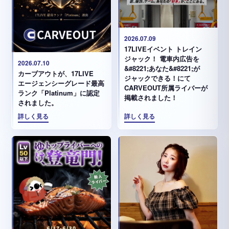
2026.07.09
17LIVEイベント トレイン
ジャック！ 電車内広告を
2026.07.10
&#8221;あなた&#8221;が
カーブアウトが、17LIVE
ジャックできる！にて
エージェンシーグレード最高
CARVEOUT所属ライバーが
ランク「Platinum」に認定
掲載されました！
されました。
詳しく見る
詳しく見る