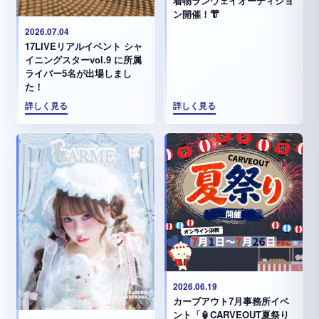
着物ランウェイオーディショ
ン開催！👘
2026.07.04
17LIVEリアルイベント シャ
イニングスターvol.9 に所属
ライバー5名が出場しまし
た！
詳しく見る
詳しく見る
2026.06.19
カーブアウト7月事務所イベ
ント「🏮CARVEOUT夏祭り