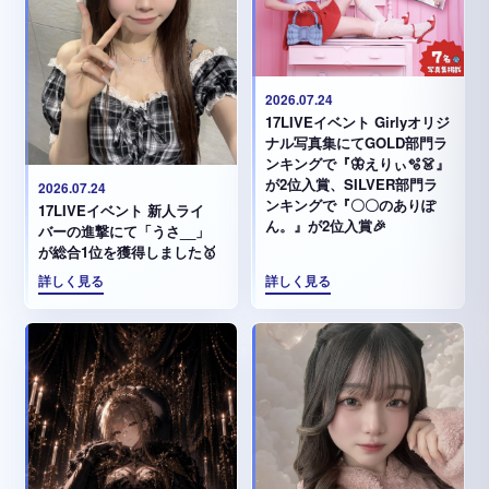
2026.07.24
17LIVEイベント Girlyオリジ
ナル写真集にてGOLD部門ラ
ンキングで『🦋えりぃ🫧👗』
が2位入賞、SILVER部門ラ
2026.07.24
ンキングで『〇〇のありぽ
17LIVEイベント 新人ライ
ん。』が2位入賞🎉
バーの進撃にて「うさ__」
が総合1位を獲得しました🥇
詳しく見る
詳しく見る