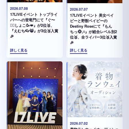
2026.07.08
2026.07.07
17LIVEイベント トップライ
17LIVEイベント 美女ベイ
バーへの登竜門にて『ぐ〜
ビーと野獣ベイビーの
✊🏻‪しょこ🥳💋』が2位🥈、
Destiny Roseにて『もん
『えむち👓😸』が3位🥉入賞
ちっ🐵𓈒𓏸︎︎︎︎』が総合レベル別2
🎉
位🥈、全ライバー3位🥉入賞
🎉
詳しく見る
詳しく見る
2026.07.02