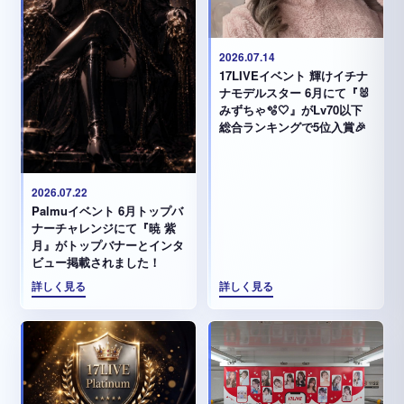
2026.07.14
17LIVEイベント 輝けイチナ
ナモデルスター 6月にて『🐰
みずちゃ️🫧🤍』がLv70以下
総合ランキングで5位入賞🎉
2026.07.22
Palmuイベント 6月トップバ
ナーチャレンジにて『暁 紫
月』がトップバナーとインタ
ビュー掲載されました！
詳しく見る
詳しく見る