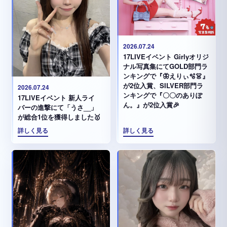
2026.07.24
17LIVEイベント Girlyオリジ
ナル写真集にてGOLD部門ラ
ンキングで『🦋えりぃ🫧👗』
が2位入賞、SILVER部門ラ
2026.07.24
ンキングで『〇〇のありぽ
17LIVEイベント 新人ライ
ん。』が2位入賞🎉
バーの進撃にて「うさ__」
が総合1位を獲得しました🥇
詳しく見る
詳しく見る