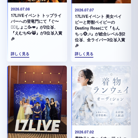
2026.07.08
2026.07.07
17LIVEイベント トップライ
17LIVEイベント 美女ベイ
バーへの登竜門にて『ぐ〜
ビーと野獣ベイビーの
✊🏻‪しょこ🥳💋』が2位🥈、
Destiny Roseにて『もん
『えむち👓😸』が3位🥉入賞
ちっ🐵𓈒𓏸︎︎︎︎』が総合レベル別2
🎉
位🥈、全ライバー3位🥉入賞
🎉
詳しく見る
詳しく見る
2026.07.02