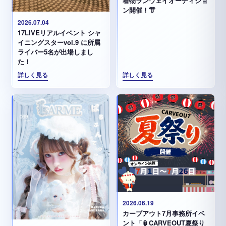
着物ランウェイオーディショ
ン開催！👘
2026.07.04
17LIVEリアルイベント シャ
イニングスターvol.9 に所属
ライバー5名が出場しまし
た！
詳しく見る
詳しく見る
2026.06.19
カーブアウト7月事務所イベ
ント「🏮CARVEOUT夏祭り