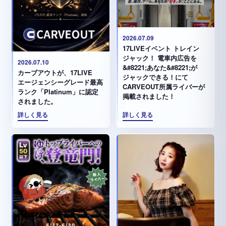
2026.07.09
17LIVEイベント トレイン
ジャック！ 電車内広告を
2026.07.10
&#8221;あなた&#8221;が
カーブアウトが、17LIVE
ジャックできる！にて
エージェンシーグレード最高
CARVEOUT所属ライバーが
ランク「Platinum」に認定
掲載されました！
されました。
詳しく見る
詳しく見る