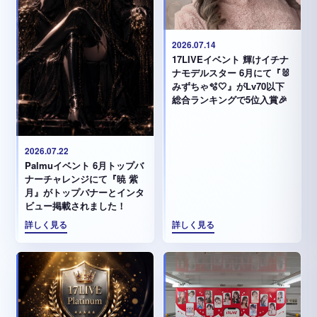
2026.07.14
17LIVEイベント 輝けイチナ
ナモデルスター 6月にて『🐰
みずちゃ️🫧🤍』がLv70以下
総合ランキングで5位入賞🎉
2026.07.22
Palmuイベント 6月トップバ
ナーチャレンジにて『暁 紫
月』がトップバナーとインタ
ビュー掲載されました！
詳しく見る
詳しく見る