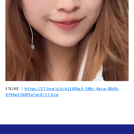
17LIVE ：
https://17.live/s/u/e110fba3-346c-4ace-80db-
9744e5788f5a?pid=17.live