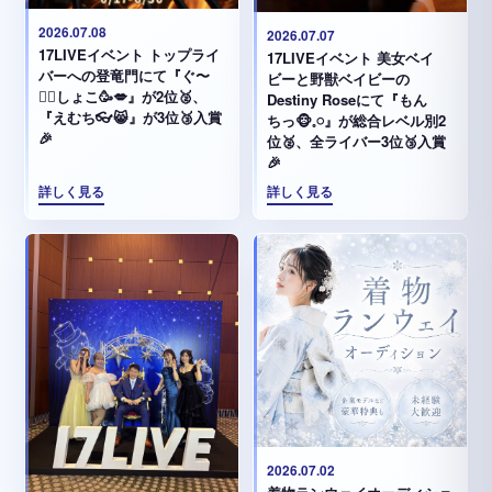
2026.07.08
2026.07.07
17LIVEイベント トップライ
17LIVEイベント 美女ベイ
バーへの登竜門にて『ぐ〜
ビーと野獣ベイビーの
✊🏻‪しょこ🥳💋』が2位🥈、
Destiny Roseにて『もん
『えむち👓😸』が3位🥉入賞
ちっ🐵𓈒𓏸︎︎︎︎』が総合レベル別2
🎉
位🥈、全ライバー3位🥉入賞
🎉
詳しく見る
詳しく見る
2026.07.02