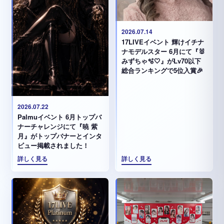
2026.07.14
17LIVEイベント 輝けイチナ
ナモデルスター 6月にて『🐰
みずちゃ️🫧🤍』がLv70以下
総合ランキングで5位入賞🎉
2026.07.22
Palmuイベント 6月トップバ
ナーチャレンジにて『暁 紫
月』がトップバナーとインタ
ビュー掲載されました！
詳しく見る
詳しく見る