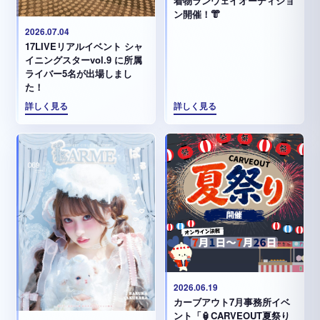
着物ランウェイオーディショ
ン開催！👘
2026.07.04
17LIVEリアルイベント シャ
イニングスターvol.9 に所属
ライバー5名が出場しまし
た！
詳しく見る
詳しく見る
2026.06.19
カーブアウト7月事務所イベ
ント「🏮CARVEOUT夏祭り