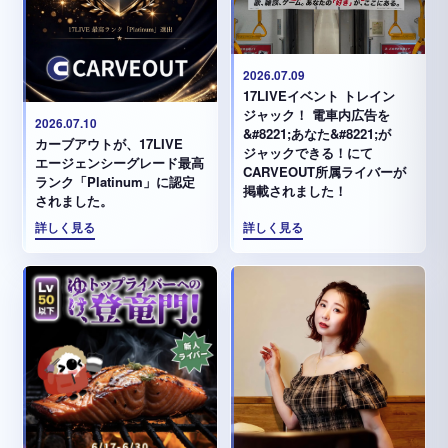
2026.07.09
17LIVEイベント トレイン
ジャック！ 電車内広告を
2026.07.10
&#8221;あなた&#8221;が
カーブアウトが、17LIVE
ジャックできる！にて
エージェンシーグレード最高
CARVEOUT所属ライバーが
ランク「Platinum」に認定
掲載されました！
されました。
詳しく見る
詳しく見る