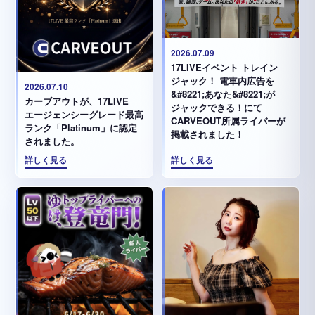
2026.07.09
17LIVEイベント トレイン
ジャック！ 電車内広告を
2026.07.10
&#8221;あなた&#8221;が
カーブアウトが、17LIVE
ジャックできる！にて
エージェンシーグレード最高
CARVEOUT所属ライバーが
ランク「Platinum」に認定
掲載されました！
されました。
詳しく見る
詳しく見る