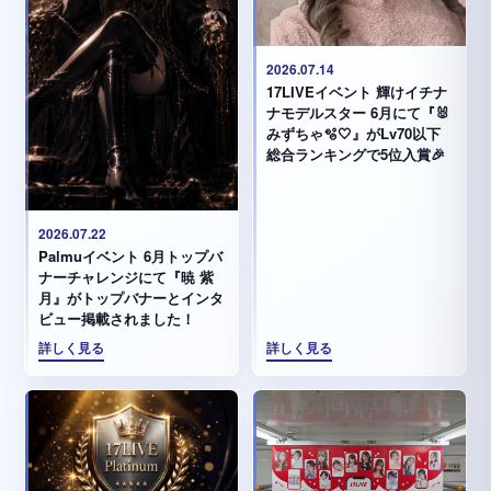
2026.07.14
17LIVEイベント 輝けイチナ
ナモデルスター 6月にて『🐰
みずちゃ️🫧🤍』がLv70以下
総合ランキングで5位入賞🎉
2026.07.22
Palmuイベント 6月トップバ
ナーチャレンジにて『暁 紫
月』がトップバナーとインタ
ビュー掲載されました！
詳しく見る
詳しく見る