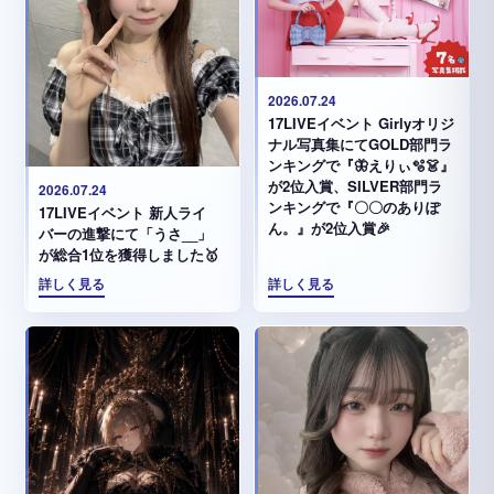
2026.07.24
17LIVEイベント Girlyオリジ
ナル写真集にてGOLD部門ラ
ンキングで『🦋えりぃ🫧👗』
が2位入賞、SILVER部門ラ
2026.07.24
ンキングで『〇〇のありぽ
17LIVEイベント 新人ライ
ん。』が2位入賞🎉
バーの進撃にて「うさ__」
が総合1位を獲得しました🥇
詳しく見る
詳しく見る