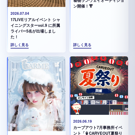
着物ランウェイオーディショ
ン開催！👘
2026.07.04
17LIVEリアルイベント シャ
イニングスターvol.9 に所属
ライバー5名が出場しまし
た！
詳しく見る
詳しく見る
2026.06.19
カーブアウト7月事務所イベ
ント「🏮CARVEOUT夏祭り