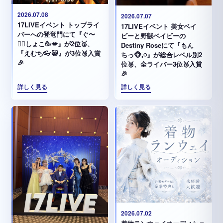
2026.07.08
2026.07.07
17LIVEイベント トップライ
17LIVEイベント 美女ベイ
バーへの登竜門にて『ぐ〜
ビーと野獣ベイビーの
✊🏻‪しょこ🥳💋』が2位🥈、
Destiny Roseにて『もん
『えむち👓😸』が3位🥉入賞
ちっ🐵𓈒𓏸︎︎︎︎』が総合レベル別2
🎉
位🥈、全ライバー3位🥉入賞
🎉
詳しく見る
詳しく見る
2026.07.02