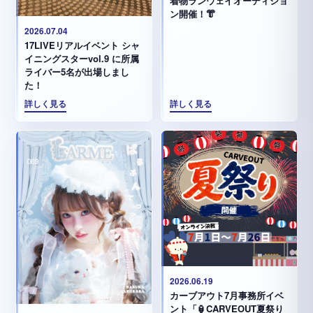
着物ランウェイオーディショ
ン開催！👘
2026.07.04
17LIVEリアルイベント シャ
イニングスターvol.9 に所属
ライバー5名が出場しまし
た！
詳しく見る
詳しく見る
2026.06.19
カーブアウト7月事務所イベ
ント「🏮CARVEOUT夏祭り