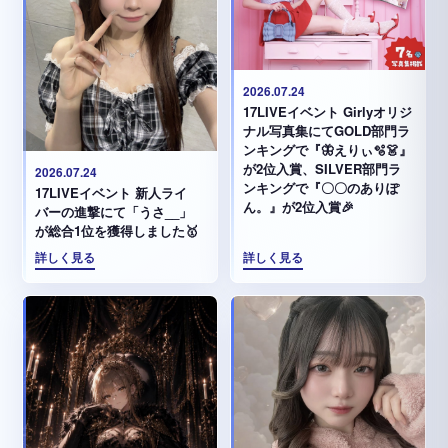
2026.07.24
17LIVEイベント Girlyオリジ
ナル写真集にてGOLD部門ラ
ンキングで『🦋えりぃ🫧👗』
が2位入賞、SILVER部門ラ
2026.07.24
ンキングで『〇〇のありぽ
17LIVEイベント 新人ライ
ん。』が2位入賞🎉
バーの進撃にて「うさ__」
が総合1位を獲得しました🥇
詳しく見る
詳しく見る