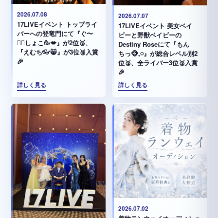
2026.07.08
2026.07.07
17LIVEイベント トップライ
17LIVEイベント 美女ベイ
バーへの登竜門にて『ぐ〜
ビーと野獣ベイビーの
✊🏻‪しょこ🥳💋』が2位🥈、
Destiny Roseにて『もん
『えむち👓😸』が3位🥉入賞
ちっ🐵𓈒𓏸︎︎︎︎』が総合レベル別2
🎉
位🥈、全ライバー3位🥉入賞
🎉
詳しく見る
詳しく見る
2026.07.02