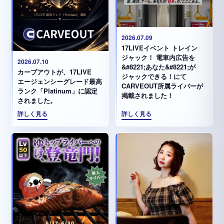
2026.07.09
17LIVEイベント トレイン
ジャック！ 電車内広告を
2026.07.10
&#8221;あなた&#8221;が
カーブアウトが、17LIVE
ジャックできる！にて
エージェンシーグレード最高
CARVEOUT所属ライバーが
ランク「Platinum」に認定
掲載されました！
されました。
詳しく見る
詳しく見る