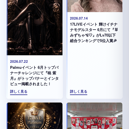
2026.07.14
17LIVEイベント 輝けイチナ
ナモデルスター 6月にて『🐰
みずちゃ️🫧🤍』がLv70以下
総合ランキングで5位入賞🎉
2026.07.22
Palmuイベント 6月トップバ
ナーチャレンジにて『暁 紫
月』がトップバナーとインタ
ビュー掲載されました！
詳しく見る
詳しく見る