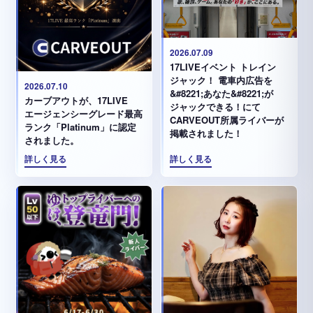
2026.07.09
17LIVEイベント トレイン
ジャック！ 電車内広告を
2026.07.10
&#8221;あなた&#8221;が
カーブアウトが、17LIVE
ジャックできる！にて
エージェンシーグレード最高
CARVEOUT所属ライバーが
ランク「Platinum」に認定
掲載されました！
されました。
詳しく見る
詳しく見る