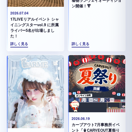
着物ランウェイオーディショ
ン開催！👘
2026.07.04
17LIVEリアルイベント シャ
イニングスターvol.9 に所属
ライバー5名が出場しまし
た！
詳しく見る
詳しく見る
2026.06.19
カーブアウト7月事務所イベ
ント「🏮CARVEOUT夏祭り