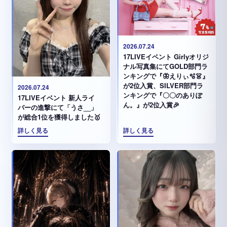
2026.07.24
17LIVEイベント Girlyオリジ
ナル写真集にてGOLD部門ラ
ンキングで『🦋えりぃ🫧👗』
が2位入賞、SILVER部門ラ
2026.07.24
ンキングで『〇〇のありぽ
17LIVEイベント 新人ライ
ん。』が2位入賞🎉
バーの進撃にて「うさ__」
が総合1位を獲得しました🥇
詳しく見る
詳しく見る