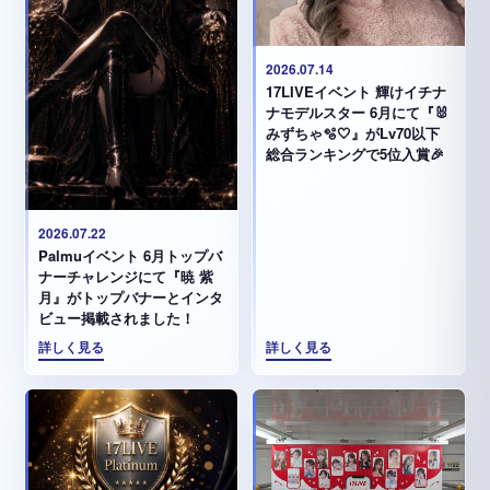
2026.07.14
17LIVEイベント 輝けイチナ
ナモデルスター 6月にて『🐰
みずちゃ️🫧🤍』がLv70以下
総合ランキングで5位入賞🎉
2026.07.22
Palmuイベント 6月トップバ
ナーチャレンジにて『暁 紫
月』がトップバナーとインタ
ビュー掲載されました！
詳しく見る
詳しく見る