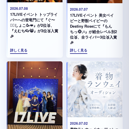
2026.07.08
2026.07.07
17LIVEイベント トップライ
17LIVEイベント 美女ベイ
バーへの登竜門にて『ぐ〜
ビーと野獣ベイビーの
✊🏻‪しょこ🥳💋』が2位🥈、
Destiny Roseにて『もん
『えむち👓😸』が3位🥉入賞
ちっ🐵𓈒𓏸︎︎︎︎』が総合レベル別2
🎉
位🥈、全ライバー3位🥉入賞
🎉
詳しく見る
詳しく見る
2026.07.02