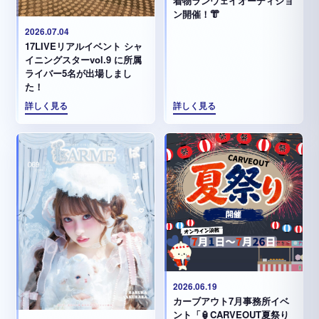
着物ランウェイオーディショ
ン開催！👘
2026.07.04
17LIVEリアルイベント シャ
イニングスターvol.9 に所属
ライバー5名が出場しまし
た！
詳しく見る
詳しく見る
2026.06.19
カーブアウト7月事務所イベ
ント「🏮CARVEOUT夏祭り