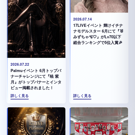
2026.07.14
17LIVEイベント 輝けイチナ
ナモデルスター 6月にて『🐰
みずちゃ️🫧🤍』がLv70以下
総合ランキングで5位入賞🎉
2026.07.22
Palmuイベント 6月トップバ
ナーチャレンジにて『暁 紫
月』がトップバナーとインタ
ビュー掲載されました！
詳しく見る
詳しく見る