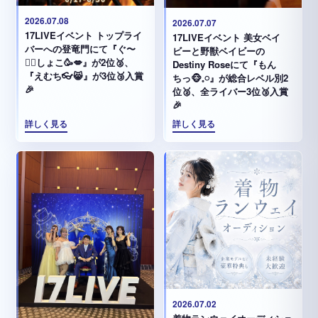
2026.07.08
2026.07.07
17LIVEイベント トップライ
17LIVEイベント 美女ベイ
バーへの登竜門にて『ぐ〜
ビーと野獣ベイビーの
✊🏻‪しょこ🥳💋』が2位🥈、
Destiny Roseにて『もん
『えむち👓😸』が3位🥉入賞
ちっ🐵𓈒𓏸︎︎︎︎』が総合レベル別2
🎉
位🥈、全ライバー3位🥉入賞
🎉
詳しく見る
詳しく見る
2026.07.02