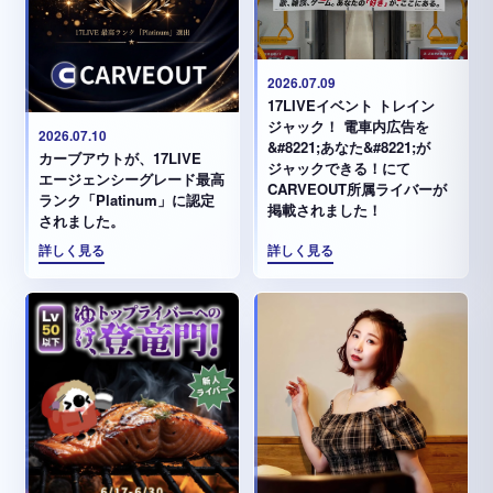
2026.07.09
17LIVEイベント トレイン
ジャック！ 電車内広告を
2026.07.10
&#8221;あなた&#8221;が
カーブアウトが、17LIVE
ジャックできる！にて
エージェンシーグレード最高
CARVEOUT所属ライバーが
ランク「Platinum」に認定
掲載されました！
されました。
詳しく見る
詳しく見る