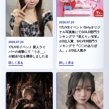
2026.07.24
17LIVEイベント Girlyオリジ
ナル写真集にてGOLD部門ラ
ンキングで『🦋えりぃ🫧👗』
が2位入賞、SILVER部門ラ
2026.07.24
ンキングで『〇〇のありぽ
17LIVEイベント 新人ライ
ん。』が2位入賞🎉
バーの進撃にて「うさ__」
が総合1位を獲得しました🥇
詳しく見る
詳しく見る