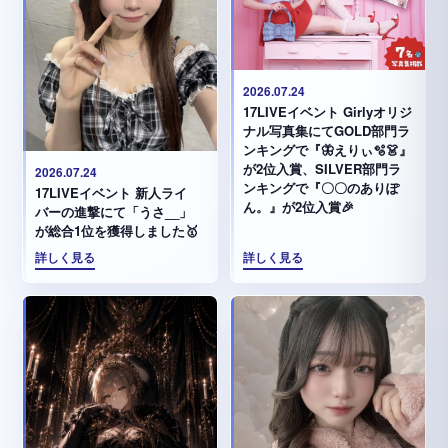
2026.07.24
17LIVEイベント Girlyオリジ
ナル写真集にてGOLD部門ラ
ンキングで『🦋えりぃ🫧👗』
が2位入賞、SILVER部門ラ
2026.07.24
ンキングで『〇〇のありぽ
17LIVEイベント 新人ライ
ん。』が2位入賞🎉
バーの進撃にて「うさ__」
が総合1位を獲得しました🥇
詳しく見る
詳しく見る