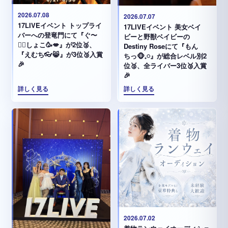
2026.07.08
2026.07.07
17LIVEイベント トップライ
17LIVEイベント 美女ベイ
バーへの登竜門にて『ぐ〜
ビーと野獣ベイビーの
✊🏻‪しょこ🥳💋』が2位🥈、
Destiny Roseにて『もん
『えむち👓😸』が3位🥉入賞
ちっ🐵𓈒𓏸︎︎︎︎』が総合レベル別2
🎉
位🥈、全ライバー3位🥉入賞
🎉
詳しく見る
詳しく見る
2026.07.02