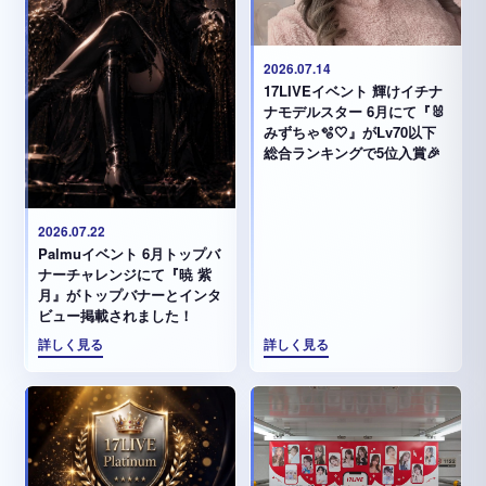
2026.07.14
17LIVEイベント 輝けイチナ
ナモデルスター 6月にて『🐰
みずちゃ️🫧🤍』がLv70以下
総合ランキングで5位入賞🎉
2026.07.22
Palmuイベント 6月トップバ
ナーチャレンジにて『暁 紫
月』がトップバナーとインタ
ビュー掲載されました！
詳しく見る
詳しく見る