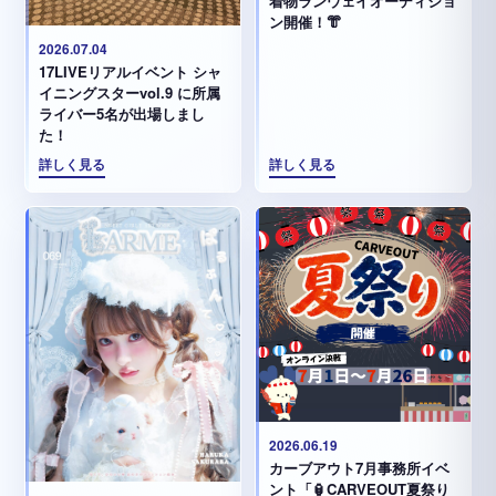
着物ランウェイオーディショ
ン開催！👘
2026.07.04
17LIVEリアルイベント シャ
イニングスターvol.9 に所属
ライバー5名が出場しまし
た！
詳しく見る
詳しく見る
2026.06.19
カーブアウト7月事務所イベ
ント「🏮CARVEOUT夏祭り