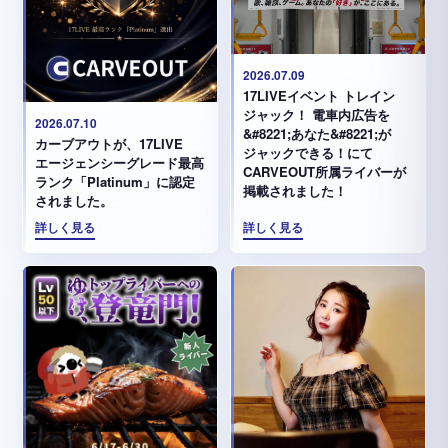
2026.07.09
17LIVEイベント トレイン
ジャック！ 電車内広告を
2026.07.10
&#8221;あなた&#8221;が
カーブアウトが、17LIVE
ジャックできる！にて
エージェンシーグレード最高
CARVEOUT所属ライバーが
ランク「Platinum」に認定
掲載されました！
されました。
詳しく見る
詳しく見る