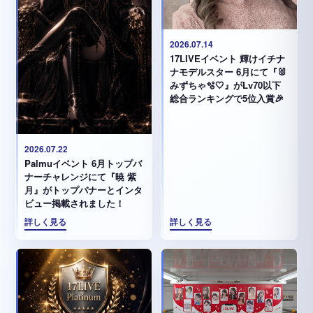
2026.07.14
17LIVEイベント 輝けイチナ
ナモデルスター 6月にて『🐰
みずちゃ️🫧🤍』がLv70以下
総合ランキングで5位入賞🎉
2026.07.22
Palmuイベント 6月トップバ
ナーチャレンジにて『暁 紫
月』がトップバナーとインタ
ビュー掲載されました！
詳しく見る
詳しく見る