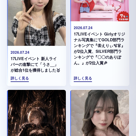
2026.07.24
17LIVEイベント Girlyオリジ
ナル写真集にてGOLD部門ラ
ンキングで『🦋えりぃ🫧👗』
が2位入賞、SILVER部門ラ
2026.07.24
ンキングで『〇〇のありぽ
17LIVEイベント 新人ライ
ん。』が2位入賞🎉
バーの進撃にて「うさ__」
が総合1位を獲得しました🥇
詳しく見る
詳しく見る