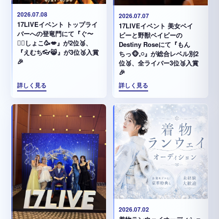
2026.07.08
2026.07.07
17LIVEイベント トップライ
17LIVEイベント 美女ベイ
バーへの登竜門にて『ぐ〜
ビーと野獣ベイビーの
✊🏻‪しょこ🥳💋』が2位🥈、
Destiny Roseにて『もん
『えむち👓😸』が3位🥉入賞
ちっ🐵𓈒𓏸︎︎︎︎』が総合レベル別2
🎉
位🥈、全ライバー3位🥉入賞
🎉
詳しく見る
詳しく見る
2026.07.02