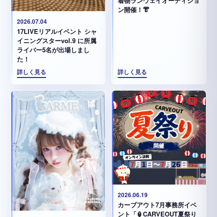
着物ランウェイオーディショ
ン開催！👘
2026.07.04
17LIVEリアルイベント シャ
イニングスターvol.9 に所属
ライバー5名が出場しまし
た！
詳しく見る
詳しく見る
2026.06.19
カーブアウト7月事務所イベ
ント「🏮CARVEOUT夏祭り