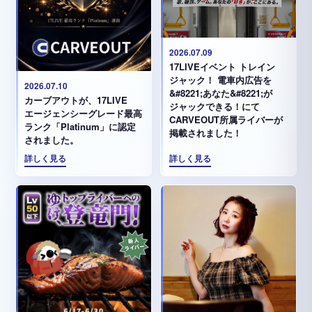
2026.07.09
17LIVEイベント トレイン
ジャック！ 電車内広告を
2026.07.10
&#8221;あなた&#8221;が
カーブアウトが、17LIVE
ジャックできる！にて
エージェンシーグレード最高
CARVEOUT所属ライバーが
ランク「Platinum」に認定
掲載されました！
されました。
詳しく見る
詳しく見る