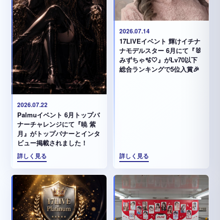
2026.07.14
17LIVEイベント 輝けイチナ
ナモデルスター 6月にて『🐰
みずちゃ️🫧🤍』がLv70以下
総合ランキングで5位入賞🎉
2026.07.22
Palmuイベント 6月トップバ
ナーチャレンジにて『暁 紫
月』がトップバナーとインタ
ビュー掲載されました！
詳しく見る
詳しく見る