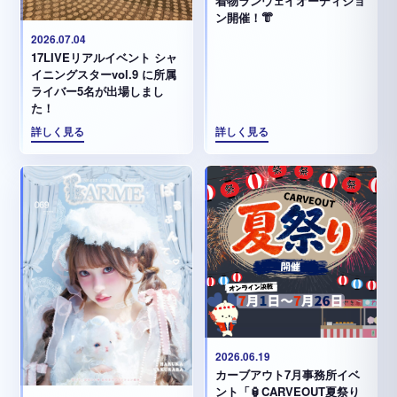
着物ランウェイオーディショ
ン開催！👘
2026.07.04
17LIVEリアルイベント シャ
イニングスターvol.9 に所属
ライバー5名が出場しまし
た！
詳しく見る
詳しく見る
2026.06.19
カーブアウト7月事務所イベ
ント「🏮CARVEOUT夏祭り