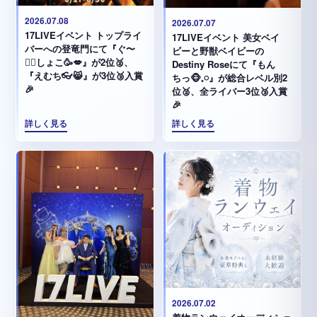
2026.07.08
2026.07.07
17LIVEイベント トップライ
17LIVEイベント 美女ベイ
バーへの登竜門にて『ぐ〜
ビーと野獣ベイビーの
✊🏻‪しょこ🥳💋』が2位🥈、
Destiny Roseにて『もん
『えむち👓😸』が3位🥉入賞
ちっ🐵𓈒𓏸︎︎︎︎』が総合レベル別2
🎉
位🥈、全ライバー3位🥉入賞
🎉
詳しく見る
詳しく見る
2026.07.02