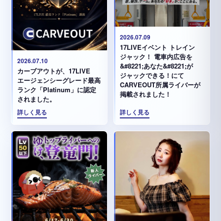
2026.07.09
17LIVEイベント トレイン
ジャック！ 電車内広告を
2026.07.10
&#8221;あなた&#8221;が
カーブアウトが、17LIVE
ジャックできる！にて
エージェンシーグレード最高
CARVEOUT所属ライバーが
ランク「Platinum」に認定
掲載されました！
されました。
詳しく見る
詳しく見る