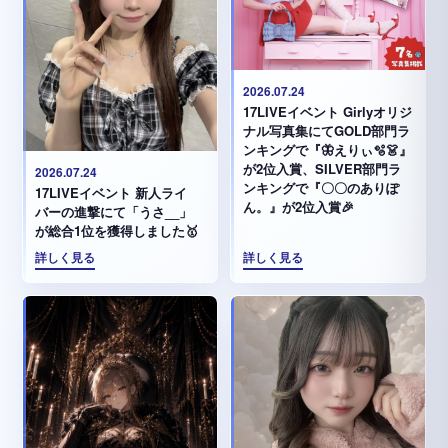
2026.07.24
17LIVEイベント Girlyオリジ
ナル写真集にてGOLD部門ラ
ンキングで『🦋えりぃ🫧👗』
が2位入賞、SILVER部門ラ
2026.07.24
ンキングで『〇〇のありぽ
17LIVEイベント 新人ライ
ん。』が2位入賞🎉
バーの進撃にて「うさ__」
が総合1位を獲得しました🥇
詳しく見る
詳しく見る