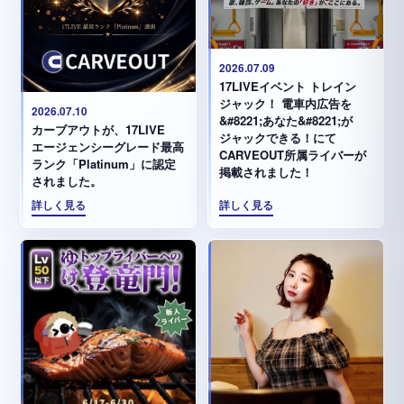
2026.07.09
17LIVEイベント トレイン
ジャック！ 電車内広告を
2026.07.10
&#8221;あなた&#8221;が
カーブアウトが、17LIVE
ジャックできる！にて
エージェンシーグレード最高
CARVEOUT所属ライバーが
ランク「Platinum」に認定
掲載されました！
されました。
詳しく見る
詳しく見る