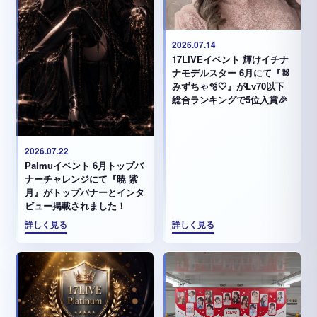
2026.07.14
17LIVEイベント 輝けイチナ
ナモデルスター 6月にて『🐰
みずちゃ️🫧🤍』がLv70以下
総合ランキングで5位入賞🎉
2026.07.22
Palmuイベント 6月トップバ
ナーチャレンジにて『暁 紫
月』がトップバナーとインタ
ビュー掲載されました！
詳しく見る
詳しく見る