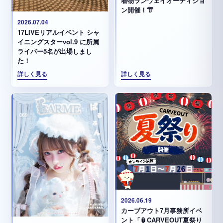
着物ランウェイオーディショ
ン開催！👘
2026.07.04
17LIVEリアルイベント シャ
イニングスターvol.9 に所属
ライバー5名が出場しまし
た！
詳しく見る
詳しく見る
2026.06.19
カーブアウト7月事務所イベ
ント「🏮CARVEOUT夏祭り