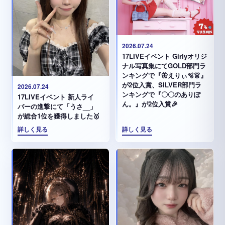
2026.07.24
17LIVEイベント Girlyオリジ
ナル写真集にてGOLD部門ラ
ンキングで『🦋えりぃ🫧👗』
が2位入賞、SILVER部門ラ
2026.07.24
ンキングで『〇〇のありぽ
17LIVEイベント 新人ライ
ん。』が2位入賞🎉
バーの進撃にて「うさ__」
が総合1位を獲得しました🥇
詳しく見る
詳しく見る