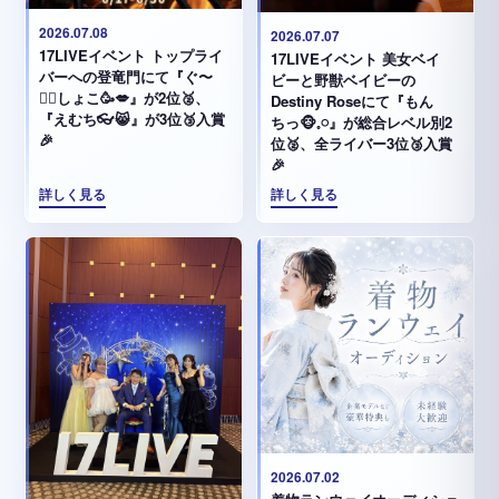
2026.07.08
2026.07.07
17LIVEイベント トップライ
17LIVEイベント 美女ベイ
バーへの登竜門にて『ぐ〜
ビーと野獣ベイビーの
✊🏻‪しょこ🥳💋』が2位🥈、
Destiny Roseにて『もん
『えむち👓😸』が3位🥉入賞
ちっ🐵𓈒𓏸︎︎︎︎』が総合レベル別2
🎉
位🥈、全ライバー3位🥉入賞
🎉
詳しく見る
詳しく見る
2026.07.02