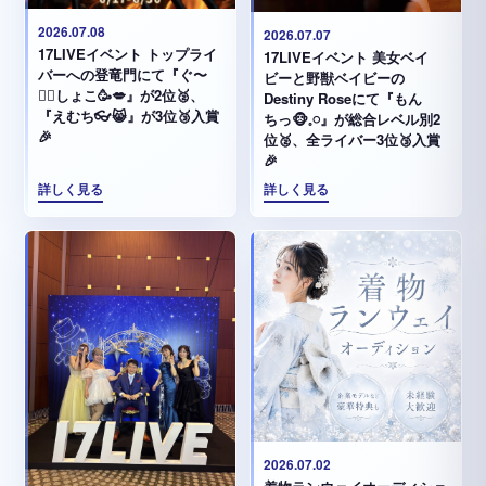
2026.07.08
2026.07.07
17LIVEイベント トップライ
17LIVEイベント 美女ベイ
バーへの登竜門にて『ぐ〜
ビーと野獣ベイビーの
✊🏻‪しょこ🥳💋』が2位🥈、
Destiny Roseにて『もん
『えむち👓😸』が3位🥉入賞
ちっ🐵𓈒𓏸︎︎︎︎』が総合レベル別2
🎉
位🥈、全ライバー3位🥉入賞
🎉
詳しく見る
詳しく見る
2026.07.02