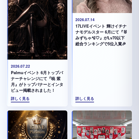
2026.07.14
17LIVEイベント 輝けイチナ
ナモデルスター 6月にて『🐰
みずちゃ️🫧🤍』がLv70以下
総合ランキングで5位入賞🎉
2026.07.22
Palmuイベント 6月トップバ
ナーチャレンジにて『暁 紫
月』がトップバナーとインタ
ビュー掲載されました！
詳しく見る
詳しく見る