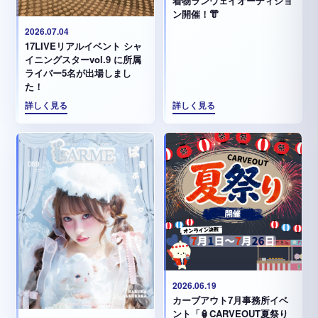
着物ランウェイオーディショ
ン開催！👘
2026.07.04
17LIVEリアルイベント シャ
イニングスターvol.9 に所属
ライバー5名が出場しまし
た！
詳しく見る
詳しく見る
2026.06.19
カーブアウト7月事務所イベ
ント「🏮CARVEOUT夏祭り