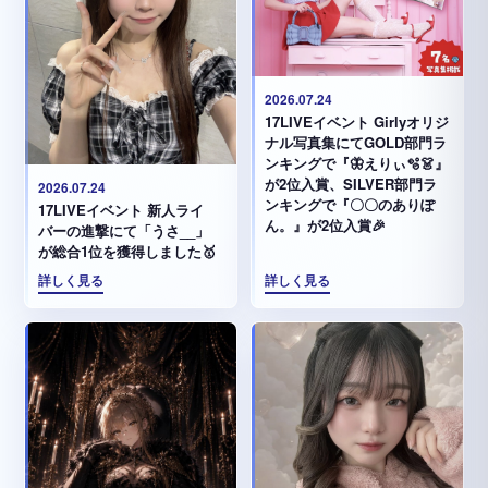
2026.07.24
17LIVEイベント Girlyオリジ
ナル写真集にてGOLD部門ラ
ンキングで『🦋えりぃ🫧👗』
が2位入賞、SILVER部門ラ
2026.07.24
ンキングで『〇〇のありぽ
17LIVEイベント 新人ライ
ん。』が2位入賞🎉
バーの進撃にて「うさ__」
が総合1位を獲得しました🥇
詳しく見る
詳しく見る