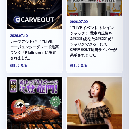
2026.07.09
17LIVEイベント トレイン
ジャック！ 電車内広告を
2026.07.10
&#8221;あなた&#8221;が
カーブアウトが、17LIVE
ジャックできる！にて
エージェンシーグレード最高
CARVEOUT所属ライバーが
ランク「Platinum」に認定
掲載されました！
されました。
詳しく見る
詳しく見る