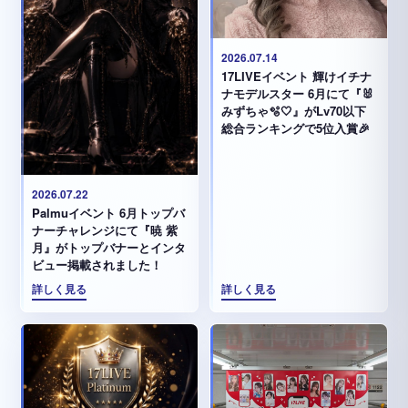
2026.07.14
17LIVEイベント 輝けイチナ
ナモデルスター 6月にて『🐰
みずちゃ️🫧🤍』がLv70以下
総合ランキングで5位入賞🎉
2026.07.22
Palmuイベント 6月トップバ
ナーチャレンジにて『暁 紫
月』がトップバナーとインタ
ビュー掲載されました！
詳しく見る
詳しく見る