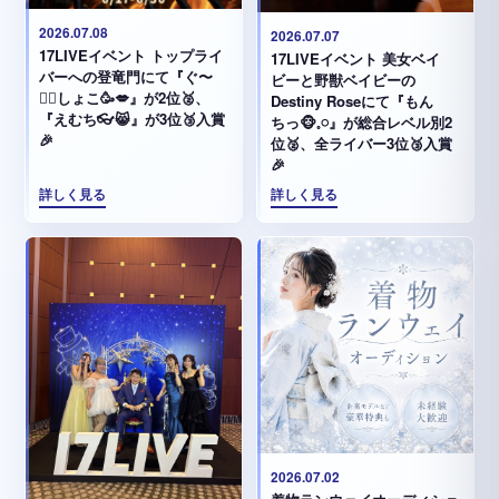
2026.07.08
2026.07.07
17LIVEイベント トップライ
17LIVEイベント 美女ベイ
バーへの登竜門にて『ぐ〜
ビーと野獣ベイビーの
✊🏻‪しょこ🥳💋』が2位🥈、
Destiny Roseにて『もん
『えむち👓😸』が3位🥉入賞
ちっ🐵𓈒𓏸︎︎︎︎』が総合レベル別2
🎉
位🥈、全ライバー3位🥉入賞
🎉
詳しく見る
詳しく見る
2026.07.02