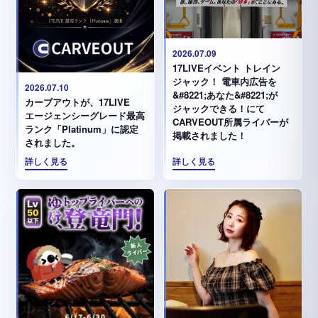
2026.07.09
17LIVEイベント トレイン
ジャック！ 電車内広告を
2026.07.10
&#8221;あなた&#8221;が
カーブアウトが、17LIVE
ジャックできる！にて
エージェンシーグレード最高
CARVEOUT所属ライバーが
ランク「Platinum」に認定
掲載されました！
されました。
詳しく見る
詳しく見る