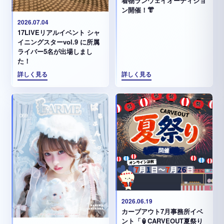
着物ランウェイオーディショ
ン開催！👘
2026.07.04
17LIVEリアルイベント シャ
イニングスターvol.9 に所属
ライバー5名が出場しまし
た！
詳しく見る
詳しく見る
2026.06.19
カーブアウト7月事務所イベ
ント「🏮CARVEOUT夏祭り