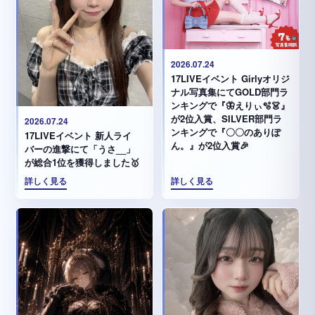
2026.07.24
17LIVEイベント Girlyオリジ
ナル写真集にてGOLD部門ラ
ンキングで『🦋えりぃ🫧👗』
が2位入賞、SILVER部門ラ
2026.07.24
ンキングで『〇〇のありぽ
17LIVEイベント 新人ライ
ん。』が2位入賞🎉
バーの進撃にて「うさ__」
が総合1位を獲得しました🥇
詳しく見る
詳しく見る