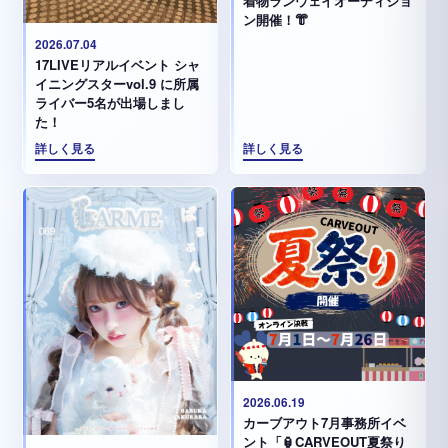
着物ランウェイオーディショ
ン開催！👘
2026.07.04
17LIVEリアルイベント シャ
イニングスターvol.9 に所属
ライバー5名が出場しまし
た！
詳しく見る
詳しく見る
2026.06.19
カーブアウト7月事務所イベ
ント「🏮CARVEOUT夏祭り