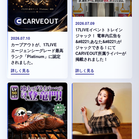
2026.07.09
17LIVEイベント トレイン
ジャック！ 電車内広告を
2026.07.10
&#8221;あなた&#8221;が
カーブアウトが、17LIVE
ジャックできる！にて
エージェンシーグレード最高
CARVEOUT所属ライバーが
ランク「Platinum」に認定
掲載されました！
されました。
詳しく見る
詳しく見る