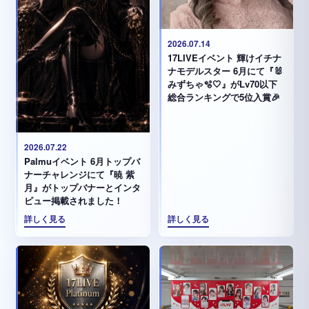
2026.07.14
17LIVEイベント 輝けイチナ
ナモデルスター 6月にて『🐰
みずちゃ️🫧🤍』がLv70以下
総合ランキングで5位入賞🎉
2026.07.22
Palmuイベント 6月トップバ
ナーチャレンジにて『暁 紫
月』がトップバナーとインタ
ビュー掲載されました！
詳しく見る
詳しく見る