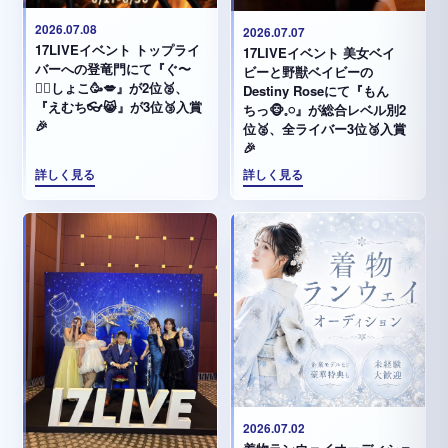
2026.07.08
2026.07.07
17LIVEイベント トップライ
17LIVEイベント 美女ベイ
バーへの登竜門にて『ぐ〜
ビーと野獣ベイビーの
✊🏻‪しょこ🥳💋』が2位🥈、
Destiny Roseにて『もん
『えむち👓😸』が3位🥉入賞
ちっ🐵𓈒𓏸︎︎︎︎』が総合レベル別2
🎉
位🥈、全ライバー3位🥉入賞
🎉
詳しく見る
詳しく見る
2026.07.02