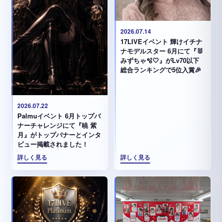
2026.07.14
17LIVEイベント 輝けイチナ
ナモデルスター 6月にて『🐰
みずちゃ️🫧🤍』がLv70以下
総合ランキングで5位入賞🎉
2026.07.22
Palmuイベント 6月トップバ
ナーチャレンジにて『暁 紫
月』がトップバナーとインタ
ビュー掲載されました！
詳しく見る
詳しく見る