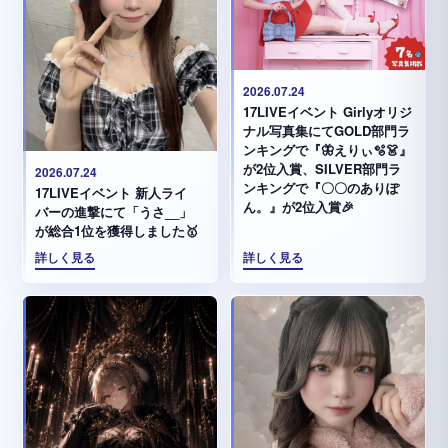
2026.07.24
17LIVEイベント Girlyオリジ
ナル写真集にてGOLD部門ラ
ンキングで『🦋えりぃ🫧👗』
が2位入賞、SILVER部門ラ
2026.07.24
ンキングで『〇〇のありぽ
17LIVEイベント 新人ライ
ん。』が2位入賞🎉
バーの進撃にて「うさ__」
が総合1位を獲得しました🥇
詳しく見る
詳しく見る