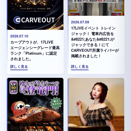
2026.07.09
17LIVEイベント トレイン
ジャック！ 電車内広告を
2026.07.10
&#8221;あなた&#8221;が
カーブアウトが、17LIVE
ジャックできる！にて
エージェンシーグレード最高
CARVEOUT所属ライバーが
ランク「Platinum」に認定
掲載されました！
されました。
詳しく見る
詳しく見る