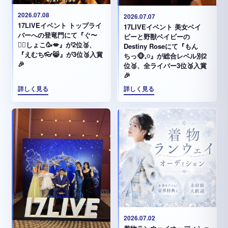
2026.07.08
2026.07.07
17LIVEイベント トップライ
17LIVEイベント 美女ベイ
バーへの登竜門にて『ぐ〜
ビーと野獣ベイビーの
✊🏻‪しょこ🥳💋』が2位🥈、
Destiny Roseにて『もん
『えむち👓😸』が3位🥉入賞
ちっ🐵𓈒𓏸︎︎︎︎』が総合レベル別2
🎉
位🥈、全ライバー3位🥉入賞
🎉
詳しく見る
詳しく見る
2026.07.02