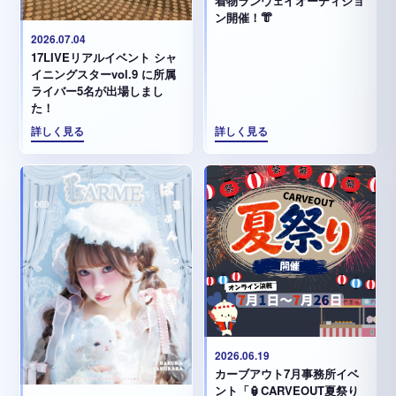
着物ランウェイオーディショ
ン開催！👘
2026.07.04
17LIVEリアルイベント シャ
イニングスターvol.9 に所属
ライバー5名が出場しまし
た！
詳しく見る
詳しく見る
2026.06.19
カーブアウト7月事務所イベ
ント「🏮CARVEOUT夏祭り