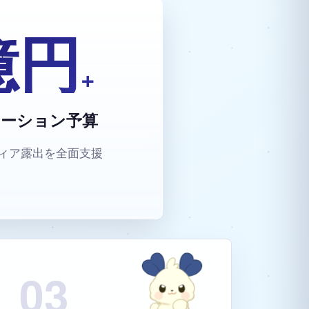
億円
+
モーション予算
ディア露出を全面支援
03