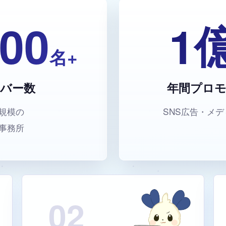
000
1
名+
バー数
年間プロ
規模の
SNS広告・メ
事務所
02